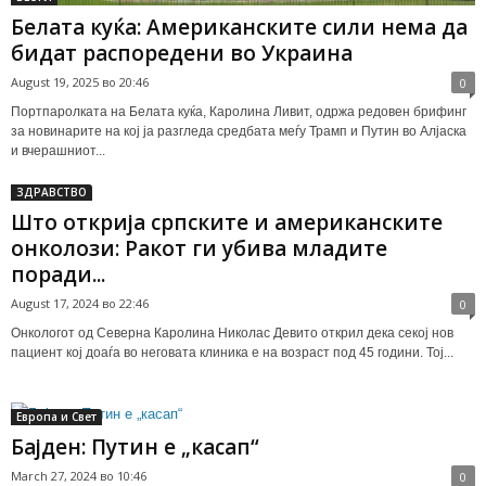
Белата куќа: Американските сили нема да
бидат распоредени во Украина
August 19, 2025 во 20:46
0
Портпаролката на Белата куќа, Каролина Ливит, одржа редовен брифинг
за новинарите на кој ја разгледа средбата меѓу Трамп и Путин во Алјаска
и вчерашниот...
ЗДРАВСТВО
Што открија српските и американските
онколози: Ракот ги убива младите
поради...
August 17, 2024 во 22:46
0
Онкологот од Северна Каролина Николас Девито открил дека секој нов
пациент кој доаѓа во неговата клиника е на возраст под 45 години. Тој...
Европа и Свет
Бајден: Путин е „касап“
March 27, 2024 во 10:46
0