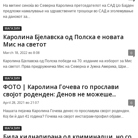
На митинг синоќа во Северна Каролина претседателот на САД Џо Бајден
предложи намалување на здравствените трошоци во САД и зголемување
на данокот за...
МАГАЗИН
Каролина Бjелавска од Полска е новата
Мис на светот
March 18, 2022 во 8:08
0
Каролина Бjелавска од Полска победи на 70. издание на изборот за Мис
на светот. Прва придружничка Мис на Северна и Јужна Америка, Шри...
МАГАЗИН
ФОТO | Каролина Гочева го прослави
својот роденден: Денов не можеше...
April 28, 2021 во 21:07
0
Нашата пејачка Каролина Гочева денес го прославува својот роденден.
Кој би ѝ дал 41 година? Гочева на својот инстаграм-профил објави...
МАГАЗИН
Била киднапирана од криминалци, но со