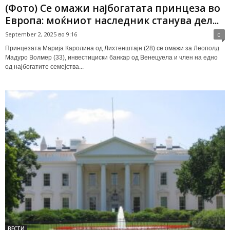
(Фото) Се омажи најбогатата принцеза во
Европа: моќниот наследник станува дел...
September 2, 2025 во 9:16
0
Принцезата Марија Каролина од Лихтенштајн (28) се омажи за Леополд
Мадуро Волмер (33), инвестициски банкар од Венецуела и член на едно
од најбогатите семејства...
ВЕСТИ