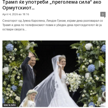
Трамп ќе употреби „преголема сила“ ако
Ормутскиот...
April 4, 2026 во 18:16
0
Сенаторот од Јужна Каролина, Линдзи Греам, изјави дека разговарал со
Трамп и дека по телефонскиот повик е убеден дека претседателот ќе ја
оствари својата...
МАГАЗИН