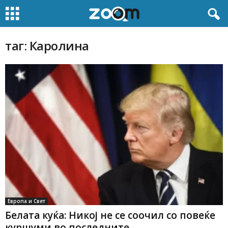
таг: Каролина
Европа и Свет
Белата куќа: Никој не се соочил со повеќе
куршуми во последните...