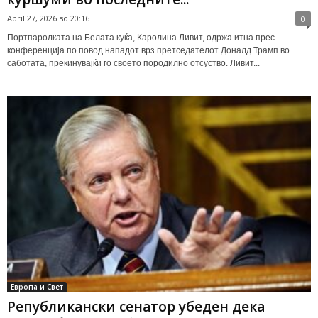
April 27, 2026 во 20:16
0
Портпаролката на Белата куќа, Каролина Ливит, одржа итна прес-
конференција по повод нападот врз претседателот Доналд Трамп во
саботата, прекинувајќи го своето породилно отсуство. Ливит...
Европа и Свет
Републикански сенатор убеден дека