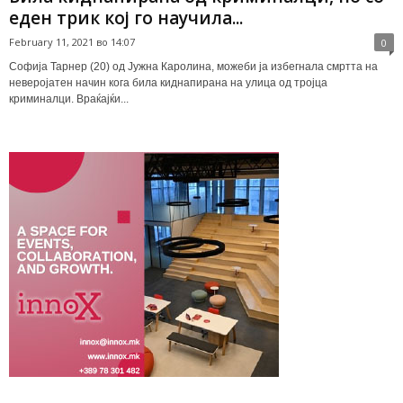
еден трик кој го научила...
February 11, 2021 во 14:07
0
Софија Тарнер (20) од Јужна Каролина, можеби ја избегнала смртта на
неверојатен начин кога била киднапирана на улица од тројца
криминалци. Враќајќи...