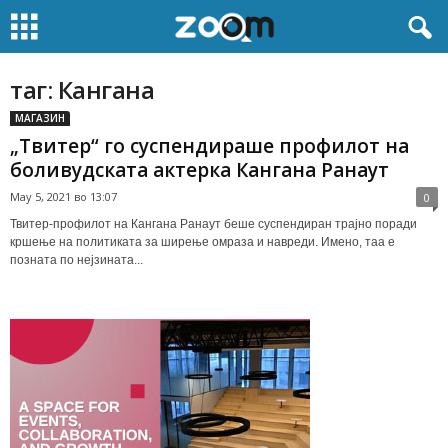
таг: Кангана
МАГАЗИН
„Твитер“ го суспендираше профилот на
боливудската актерка Кангана Ранаут
May 5, 2021 во 13:07
0
Твитер-профилот на Кангана Ранаут беше суспендиран трајно поради
кршење на политиката за ширење омраза и навреди. Имено, таа е
позната по нејзината...