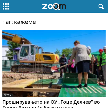
таг: кажеме
ВЕСТИ
Проширувањето на ОУ „Гоце Делчев“ во
Горно Лисиче ќе биде готово...