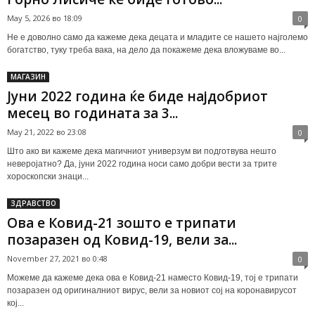
May 5, 2026 во 18:09
0
Не е доволно само да кажеме дека децата и младите се нашето најголемо
богатство, туку треба вака, на дело да покажеме дека вложуваме во...
МАГАЗИН
Јуни 2022 година ќе биде најдобриот
месец во годината за 3...
May 21, 2022 во 23:08
0
Што ако ви кажеме дека магичниот универзум ви подготвува нешто
неверојатно? Да, јуни 2022 година носи само добри вести за трите
хороскопски знаци...
ЗДРАВСТВО
Ова е Ковид-21 зошто е трипати
позаразен од Ковид-19, вели за...
November 27, 2021 во 0:48
0
Можеме да кажеме дека ова е Ковид-21 наместо Ковид-19, тој е трипати
позаразен од оригиналниот вирус, вели за новиот сој на коронавирусот
кој...