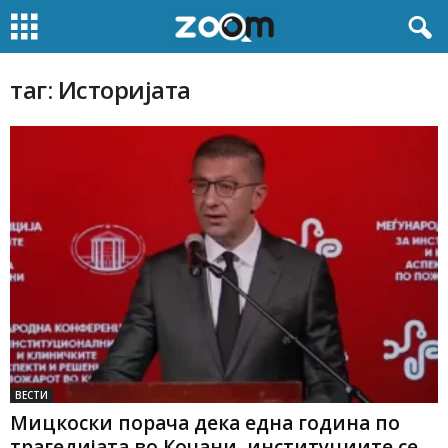
таг: Историјата
ВЕСТИ
Мицкоски порача дека една година по
трагедијата во Кочани, институциите се...