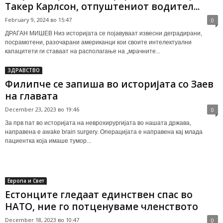
Такер Карлсон, отпуштениот водител...
February 9, 2024 во 15:47
0
ДРАГАН МИШЕВ Низ историјата се појавуваат извесни деградирани,
посрамотени, разочарани американци кои своите интелектуални
капацитети ги ставаат на располагање на „мрачните...
ЗДРАВСТВО
Филипче се запиша во историјата со Заев
на главата
December 23, 2023 во 19:46
0
За прв пат во историјата на неврохирургијата во нашата држава,
направена е awake brain surgery. Операцијата е направена кај млада
пациентка која имаше тумор...
Европа и Свет
Естонците гледаат единствен спас во
НАТО, ние го потценуваме членството
December 18, 2023 во 10:47
0