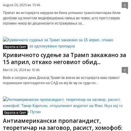
August 26, 2025 во 15:46
0
Првпат во историјата хирурзи во Кина успешно трансплантираа бели
дробови од генетски модифицирана свиња во човек, што претставува
огромен чекор во децениските истражувања за...
Европа и Свет
Кривичното судење за Трамп закажано за
15 април, откако неговиот обид...
March 26, 2024 во 10:46
0
Веќе е сигурно дека Доналд Трамп ќе влезе во историјата како првиот
поранешен претседател на САД на кој ќе му се суди по...
Европа и Свет
Антиамерикански пропагандист,
теоретичар на заговор, расист, хомофоб: