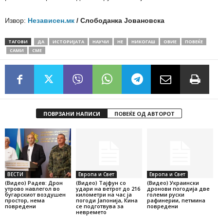
Извор:
Независен.мк
/ Слободанка Јовановска
ТАГОВИ
ДА
ИСТОРИЈАТА
НАУЧИ
НЕ
НИКОГАШ
ОВИЕ
ПОВЕЌЕ
САМИ
СМЕ
ПОВРЗАНИ НАПИСИ
ПОВЕЌЕ ОД АВТОРОТ
ВЕСТИ
Европа и Свет
Европа и Свет
(Видео) Радев: Дрон
(Видео) Тајфун со
(Видео) Украински
утрово навлегол во
удари на ветрот до 216
дронови погодија две
бугарскиот воздушен
километри на час ја
големи руски
простор, нема
погоди Јапонија, Кина
рафинерии, петмина
повредени
се подготвува за
повредени
невремето