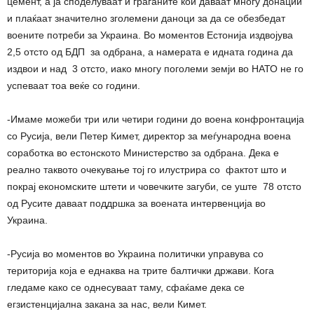
цемент, а ја споделуваат и граѓаните кои даваат многу донации
и плаќаат значително зголемени даноци за да се обезбедат
воените потреби за Украина. Во моментов Естонија издвојува
2,5 отсто од БДП за одбрана, а намерата е идната година да
издвои и над 3 отсто, иако многу поголеми земји во НАТО не го
успеваат тоа веќе со години.
-Имаме можеби три или четири години до воена конфронтација
со Русија, вели Петер Кимет, директор за меѓународна воена
соработка во естонското Министерство за одбрана. Дека е
реално таквото очекување тој го илустрира со фактот што и
покрај економските штети и човечките загуби, се уште 78 отсто
од Русите даваат поддршка за воената интервенција во
Украина.
-Русија во моментов во Украина политички управува со
територија која е еднаква на трите балтички држави. Кога
гледаме како се однесуваат таму, сфаќаме дека се
егзистенцијална закана за нас, вели Кимет.