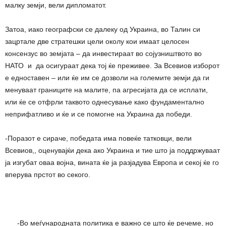
малку земји, вели дипломатот.
Затоа, иако географски се далеку од Украина, во Талин си
зацртале две стратешки цели околу кои имаат целосен
консензус во земјата – да инвестираат во сојузништвото во
НАТО и да осигураат дека тој ќе преживее. За Всевиов изборот
е едноставен – или ќе им се дозволи на големите земји да ги
менуваат границите на малите, па агресијата да се исплати,
или ќе се отфрли таквото однесување како фундаментално
неприфатливо и ќе и се помогне на Украина да победи.
-Поразот е сираче, победата има повеќе татковци, вели
Всевиов,, оценувајќи дека ако Украина и тие што ја поддржуваат
ја изгубат оваа војна, вината ќе ја разјадува Европа и секој ќе го
вперува прстот во секого.
-Во меѓународната политика е важно се што ќе речеме, но