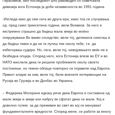
Герасимов, бил последниот што раководел со советската
дивизија кога Естонија ја доби независноста во 1991 година.
-Изгледа како да сме сега во друга ера, иако тоа се случувања
од пред само триесетина години, вели Всевиов. За него е
екстремно страшно да бидеш мала земја во моќно
опкружување.Во вакво соседство, вели тој, дилемата секогаш е
да бидеш тивок и да не ги лутиш тие околу тебе, т.е. да
избегнуваш судири. Но, сега, вели тој, невојувањето веќе не е
безбедна опција. Според него, кога Естонија влезе во ЕУ и во
НАТО мислеле дека ги решиле проблемите околу своето
постоеење, но темни облаци повторно се појавиле над Европа.
Првиот аларм за нив, вели тој, биле воените интервенции на
Русија во Грузија и во Донбас во Украина.
– Федерика Могерини еднаш рече дека Европа е составена од
мали земји и земји кои набргу ќе сфатат дека се мали. Кој е
доволно голем за да преживее во свет во кој се менуваат
фундаменталните вредности. Според мене, се работи за многу