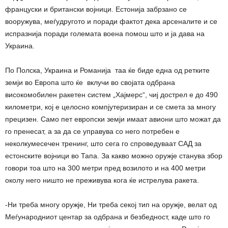
француски и британски војници. Естонија забрзано се
вооружува, меѓудругото и поради фактот дека арсеналите и се
испразнија поради големата воена помош што и ја дава на
Украина.
По Полска, Украина и Романија таа ќе биде една од ретките
земји во Европа што ќе вклучи во својата одбрана
високомобилен ракетен систем „Хајмерс“, чиј дострел е до 490
километри, кој е целосно компјутеризиран и се смета за многу
прецизен. Само пет европски земји имаат авиони што можат да
го пренесат, а за да се управува со него потребен е
неколкумесечен тренинг, што сега го спроведуваат САД за
естонските војници во Тапа. За какво можно оружје станува збор
говори тоа што на 300 метри пред возилото и на 400 метри
околу него ништо не преживува кога ќе истрелува ракета.
-Ни треба многу оружје, Ни треба секој тип на оружје, велат од
Меѓународниот центар за одбрана и безбедност, каде што го