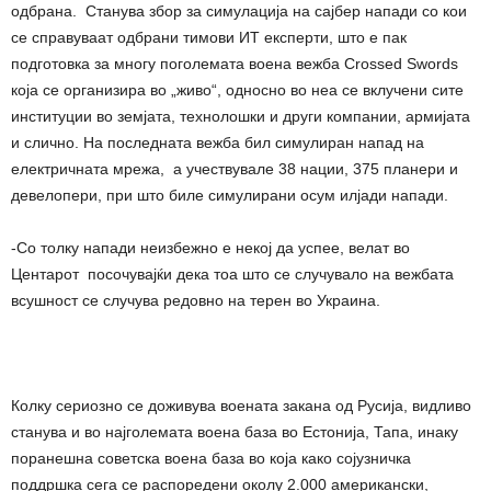
одбрана. Станува збор за симулација на сајбер напади со кои
се справуваат одбрани тимови ИТ експерти, што е пак
подготовка за многу поголемата воена вежба Crossed Swords
која се организира во „живо“, односно во неа се вклучени сите
институции во земјата, технолошки и други компании, армијата
и слично. На последната вежба бил симулиран напад на
електричната мрежа, а учествувале 38 нации, 375 планери и
девелопери, при што биле симулирани осум илјади напади.
-Со толку напади неизбежно е некој да успее, велат во
Центарот посочувајќи дека тоа што се случувало на вежбата
всушност се случува редовно на терен во Украина.
Колку сериозно се доживува воената закана од Русија, видливо
станува и во најголемата воена база во Естонија, Тапа, инаку
поранешна советска воена база во која како сојузничка
поддршка сега се распоредени околу 2.000 американски,