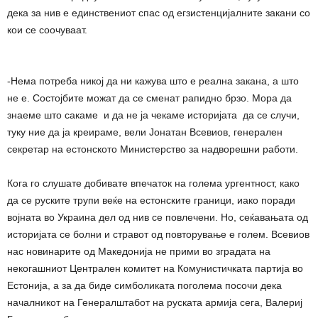
дека за нив е единствениот спас од егзистенцијалните закани со
кои се соочуваат.
-Нема потреба никој да ни кажува што е реална закана, а што
не е. Состојбите можат да се сменат рапидно брзо. Мора да
знаеме што сакаме и да не ја чекаме историјата да се случи,
туку ние да ја креираме, вели Јонатан Всевиов, генерален
секретар на естонското Министерство за надворешни работи.
Кога го слушате добивате впечаток на голема ургентност, како
да се руските трупи веќе на естонските граници, иако поради
војната во Украина дел од нив се повлечени. Но, сеќавањата од
историјата се болни и стравот од повторување е голем. Всевиов
нас новинарите од Македонија не прими во зградата на
некогашниот Централен комитет на Комунистичката партија во
Естонија, а за да биде симболиката поголема посочи дека
началникот на Генералштабот на руската армија сега, Валериј