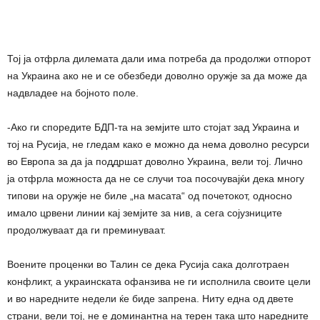
Тој ја отфрла дилемата дали има потреба да продолжи отпорот
на Украина ако не и се обезбеди доволно оружје за да може да
надвладее на бојното поле.
-Ако ги споредите БДП-та на земјите што стојат зад Украина и
тој на Русија, не гледам како е можно да нема доволно ресурси
во Европа за да ја поддршат доволно Украина, вели тој. Лично
ја отфрла можноста да не се случи тоа посочувајќи дека многу
типови на оружје не биле „на масата“ од почетокот, односно
имало црвени линии кај земјите за нив, а сега сојузниците
продолжуваат да ги преминуваат.
Воените проценки во Талин се дека Русија сака долготраен
конфликт, а украинската офанзива не ги исполнила своите цели
и во наредните недели ќе биде запрена. Ниту една од двете
страни, вели тој, не е доминантна на терен така што наредните