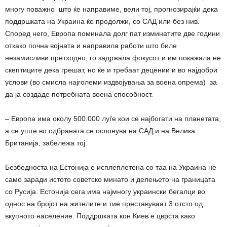
многу поважно што ќе направиме, вели тој, прогнозирајќи дека
поддршката на Украина ќе продолжи, со САД или без нив.
Според него, Европа поминала долг пат изминатите две години
откако почна војната и направила работи што биле
незамисливи претходно, го задржала фокусот и им покажала не
скептиците дека грешат, но ќе и требаат децении и во најдобри
услови (во смисла најголеми издвојувања за воена опрема) за
да ja создаде потребната воена способност.
– Европа има околу 500.000 луѓе кои се најбогати на планетата,
а се уште во одбраната се ослонува на САД и на Велика
Британија, забележа тој.
Безбедноста на Естонија е исплеплетена со таа на Украина не
само заради истото советско минато и делењето на границата
со Русија. Естонија сега има најмногу украински бегалци во
однос на бројот на жителите и тие преставуваат 3 отсто од
вкупното население. Поддршката кон Киев е цврста како