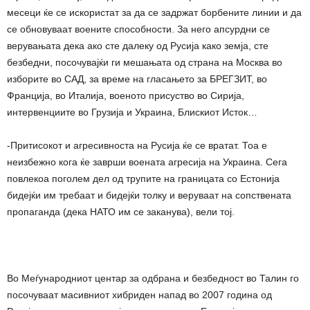
месеци ќе се искористат за да се задржат борбените линии и да
се обновуваат воените способности. За него апсурдни се
верувањата дека ако сте далеку од Русија како земја, сте
безбедни, посочувајќи ги мешањата од страна на Москва во
изборите во САД, за време на гласањето за БРЕГЗИТ, во
Франција, во Италија, военото присуство во Сирија,
интервенциите во Грузија и Украина, Блискиот Исток…
-Притисокот и агресивноста на Русија ќе се вратат. Тоа е
неизбежно кога ќе заврши воената агресија на Украина. Сега
повлекоа поголем дел од трупите на границата со Естонија
бидејќи им требаат и бидејќи толку и веруваат на сопствената
пропаганда (дека НАТО им се заканува), вели тој.
Во Меѓународниот центар за одбрана и безбедност во Талин го
посочуваат масивниот хибриден напад во 2007 година од