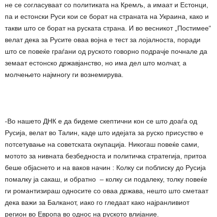
не се согласуваат со политиката на Кремљ, а имаат и Естонци,
па и естонски Руси кои се борат на страната на Украина, како и
такви што се борат на руската страна. И во весникот „Постимее“
велат дека за Русите оваа војна е тест за лојалноста, поради
што се повеќе граѓани од руското говорно подрачје почнале да
земаат естонско државјанство, но има дел што молчат, а
молчењето најмногу ги вознемирува.
-Во нашето ДНК е да бидеме скептични кон се што доаѓа од
Русија, велат во Талин, каде што идејата за руско присуство е
потсетување на советската окупација. Никогаш повеќе сами,
мотото за нивната безбедноста и политичка стратегија, притоа
беше објаснето и на ваков начин : Колку си поблиску до Русија
помалку ја сакаш, и обратно – колку си подалеку, толку повеќе
ги романтизираш односите со оваа држава, нешто што сметаат
дека важи за Балканот, иако го гледаат како најранливиот
регион во Европа во однос на руското влијание.