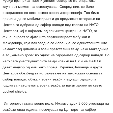
Русија врз приватниот и јавниот сектор во Естонија како
клучниот момент за освестување. Според нив, се било
искористено во него, освен воена интервенција. Тоа било
причина да се мобилизираат и да предложат отворање на
Центар за одбрана од сајбер напади под капата на НАТО.
Центарот, кој е најголем од сличните центри на НАТО, го
финансираат земјите што партиципираат меѓу кои и
Македонија, која пак заедно со Албанија, се единствените што
немаат свој цивилен и воен претставник таму, иако Македонија
е во „камено доба“ во однос на одбраната од сајбер напади. Во
него сега учествуваат сите земји членки на ЕУ и на НАТО и
девет надвор од нив, како Кореја, Украина,Јапонија и други.
Центарот обезбедува истражување на законската основа за
сајбер напади, обука и воени вежби и еднаш годишно ја
одржува најголемата воена вежба за вакви закани во светот
Locked shields.
-Интернетот стана воено поле. Имавме дури 3.000 учесници на
вежбата оваа година, посочуваат од Центарот за сајбер