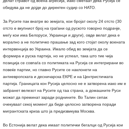
делат стравот од воена агресија, иако сметаат дека Русија се
обидува да не дојде до директен судир со НАТО.
За Русите пак внатре во земјата, кои бројат околу 24 отсто (30
отсто е вкупниот број на граѓани од руското говорно подрачје,
меѓу кои има Белоруси, Украинци и други), овде велат дека е
морално а не политичко прашање зад кого стојат околу воената
интервенција во Украина. Имало обид во земјата да се
формира и руска партија, но не успеал, така што тие чија
позиција се совпаѓа со политиката на Русија се интегрирани во
повеќе партии, но главно Русите се наклонети на
антиевропската и десничарска ЕКРЕ и на Центристичката
партија. Границата кон Русија целосно не е затворена иако им е
забранет велезот на Русите од таа страна, а домашните Руси
можат да преминат заради роднините. Во Талин сепак
очекуваат секој момент да биде целосно затворена поради
мигрантската криза што ја предизвикува Москва.
Во Естонија велат дека имаат политички бегалци од Русија кои