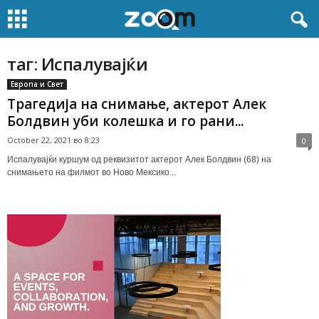
таг: Испалувајќи
Европа и Свет
Трагедија на снимање, актерот Алек
Болдвин уби колешка и го рани...
October 22, 2021 во 8:23
0
Испалувајќи куршум од реквизитот актерот Алек Болдвин (68) на
снимањето на филмот во Ново Мексико...