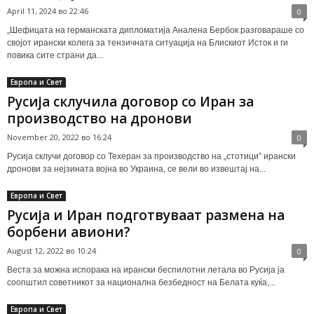
April 11, 2024 во 22:46
0
„Шефицата на германската дипломатија Аналена Бербок разговараше со
својот ирански колега за тензичната ситуација на Блискиот Исток и ги
повика сите страни да...
Европа и Свет
Русија склучила договор со Иран за
производство на дронови
November 20, 2022 во 16:24
0
Русија склучи договор со Техеран за производство на „стотици” ирански
дронови за нејзината војна во Украина, се вели во извештај на...
Европа и Свет
Русија и Иран подготвуваат размена на
борбени авиони?
August 12, 2022 во 10:24
0
Веста за можна испорака на ирански беспилотни летала во Русија ја
соопштил советникот за национална безбедност на Белата куќа,...
Европа и Свет