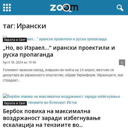
таг: Ирански
Европа и Свет
„Но, во Израел…“ ирански проектили и
руска пропаганда
April 18, 2024 во 19:46
0
Големиот ирански напад, извршен во ноќта на 14 април, жестоко се
дискутира во украинското општество, објави Укринформ. Украинците, кои
страдаат...
Европа и Свет
Бербок повика на максимална
воздржаност заради избегнување
ескалација на тензиите во...