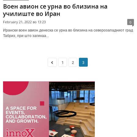
Воен авион се урна во близина на
училиште во Иран
February 21, 2022 во 13:23
0
Ирански воен авион денеска се урна во близина на северозападниот град
Табриз, при што загинаа...
1
2
3