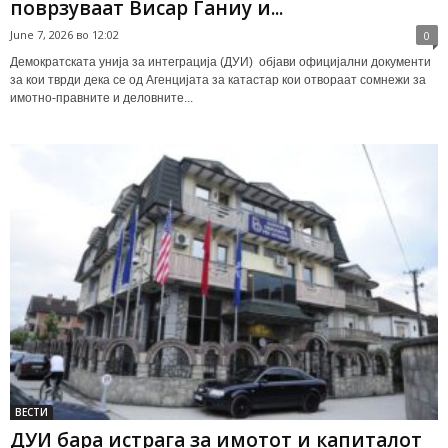
поврзуваат Висар Ганиу и...
June 7, 2026 во 12:02
0
Демократската унија за интеграција (ДУИ) објави официјални документи
за кои тврди дека се од Агенцијата за катастар кои отвораат сомнежи за
имотно-правните и деловните...
ВЕСТИ
ДУИ бара истрага за имотот и капиталот