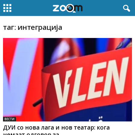
таг: интеграција
ВЕСТИ
ДУИ со нова лага и нов театар: кога
немаат одговор за...