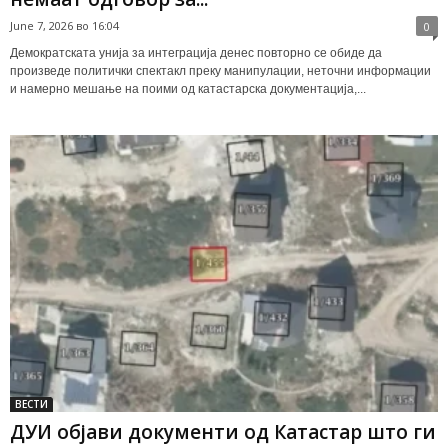
June 7, 2026 во 16:04
0
Демократската унија за интеграција денес повторно се обиде да
произведе политички спектакл преку манипулации, неточни информации
и намерно мешање на поими од катастарска документација,...
ВЕСТИ
ДУИ објави документи од Катастар што ги