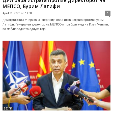
ДУИ бара истрага против директорот на
МЕПСО, Бурим Латифи
April 30, 2026 во 11:08
0
Демократската Унија за Интеграција бара итна истрага против Бурим
Латифи, Генерален директор на МЕПСО и прв братучед на Изет Меџити,
по меѓународната одлука која...
ВЕСТИ