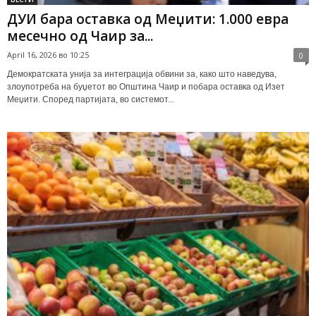
ДУИ бара оставка од Меџити: 1.000 евра
месечно од Чаир за...
April 16, 2026 во 10:25
0
Демократската унија за интеграција обвини за, како што наведува,
злоупотреба на буџетот во Општина Чаир и побара оставка од Изет
Меџити. Според партијата, во системот...