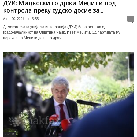
ДУИ: Мицкоски го држи Меџити под
контрола преку судско досие за...
April 20, 2026 во 13:55
0
Демократската унија за интеграција (ДУИ) бара оставка од
градоначалникот на Општина Чаир, Изет Meџити. Од партијата му
порачаа на Меџити да не го држи...
ВЕСТИ