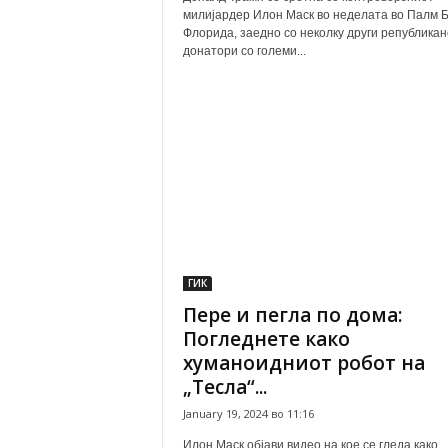
милијардер Илон Маск во неделата во Палм Б
Флорида, заедно со неколку други републикан
донатори со големи...
ГИК
Пере и пегла по дома:
Погледнете како
хуманоидниот робот на
„Тесла“...
January 19, 2024 во 11:16
Илон Маск објави видео на кое се гледа како