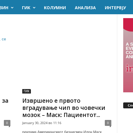
ЗИН
ГИК
KОЛУМНИ
AНАЛИЗА
ИНТЕРВЈУ
ГИК
 за
Извршено е првото
Сл
вградување чип во човечки
мозок – Маск: Пациентот...
0
January 30, 2024 во 11:16
0
реклама Американскиот бизнисмен Илон Маск