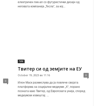
електричен пик-ап со футуристички дизајн од
неговата компанија „Тесла“, за кој...
ГИК
Твитер си од земјите на ЕУ
October 19, 2023 во 11:16
0
0
Илон Маск размислува да ја повлече својата
платформа за социјални медиуми „Х“, порано
позната како Твитер, од Европската унија, според
медиумски извештај. ...