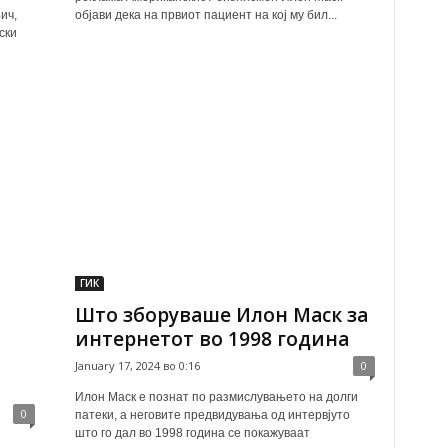
ич,
објави дека на првиот пациент на кој му бил...
ски
ГИК
Што зборуваше Илон Маск за
интернетот во 1998 година
January 17, 2024 во 0:16
0
Илон Маск е познат по размислувањето на долги
0
патеки, а неговите предвидувања од интервјуто
што го дал во 1998 година се покажуваат