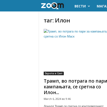
ВЕСТИ
МАГА
z
o
таг: Илон
o
m
.
m
k
Европа и Свет
Трамп, во потрага по пари
кампањата, се сретна со
Илон...
March 6, 2024 во 9:46
Доналд Трамп се сретна со контроверзниот