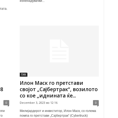
изненадувачки...
тата.
ГИК
Илон Маск го претстави
98
својот „Сајбертрак“, возилото
со кое „иднината ќе...
0
December 3, 2023 во 12:16
0
лги
Милијардерот и инвеститор, Илон Маск, со голема
то
помпа го претстави „Сајбертрак“ (Cybertruck)