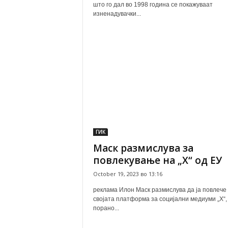
што го дал во 1998 година се покажуваат
изненадувачки...
ГИК
Маск размислува за
повлекување на „Х“ од ЕУ
October 19, 2023 во 13:16
реклама Илон Маск размислува да ја повлече
својата платформа за социјални медиуми „Х“,
порано...