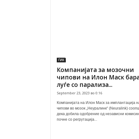
ГИК
Компанијата за мозочни
чипови на Илон Маск бар
луѓе со парализа...
September 23, 2023 во 0:16
Компанијата на Илон Маск за имплантација н
чипови во мозок „Неуралинк“ (Neuralink) сооп
дека добила одобрение од независни комисии
почне со регрутација...