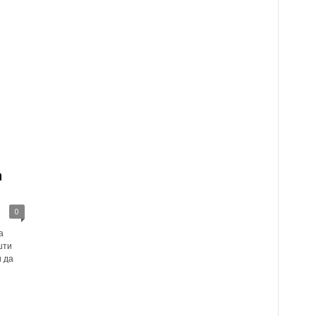
а
0
а
шти
 да