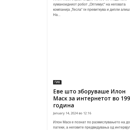
хуманоидниот робот „Оптимус“ на неговата
компанија „Тесла“ ги превиткува и дипли алиш
На...
ГИК
Еве што зборуваше Илон
Маск за интернетот во 19
година
January 14, 2024 во 12:16
Илон Маск е познат по размислувањето на до
патеки, а неговите предвидувања од интервју