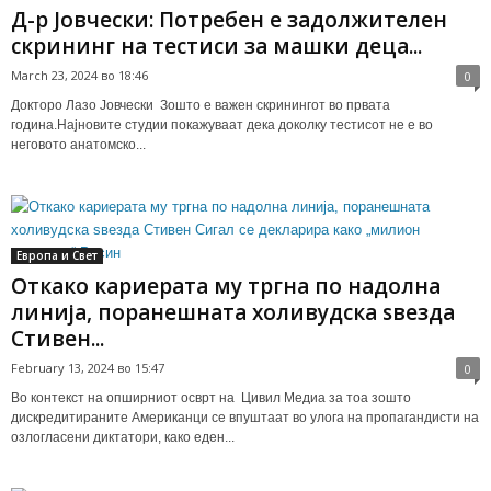
Д-р Јовчески: Потребен е задолжителен
скрининг на тестиси за машки деца...
March 23, 2024 во 18:46
0
Докторо Лазо Јовчески Зошто е важен скринингот во првата
година.Најновите студии покажуваат дека доколку тестисот не е во
неговото анатомско...
Европа и Свет
Откако кариерата му тргна по надолна
линија, поранешната холивудска ѕвезда
Стивен...
February 13, 2024 во 15:47
0
Во контекст на опширниот осврт на Цивил Медиа за тоа зошто
дискредитираните Американци се впуштаат во улога на пропагандисти на
озлогласени диктатори, како еден...