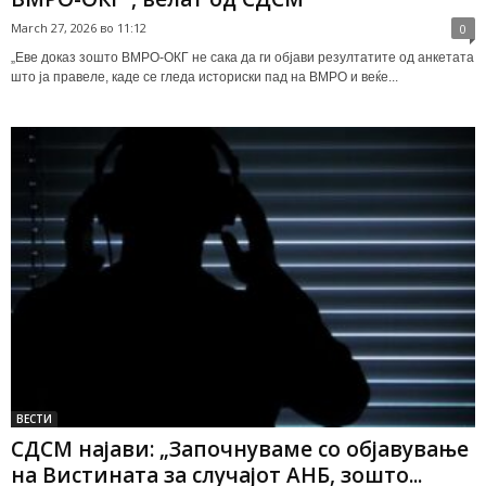
March 27, 2026 во 11:12
0
„Еве доказ зошто ВМРО-ОКГ не сака да ги објави резултатите од анкетата
што ја правеле, каде се гледа историски пад на ВМРО и веќе...
ВЕСТИ
СДСМ најави: „Започнуваме со објавување
на Вистината за случајот АНБ, зошто...