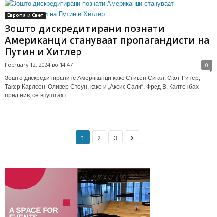
Европа и Свет
Зошто дискредитирани познати
Американци стануваат пропагандисти на
Путин и Хитлер
February 12, 2024 во 14:47
0
Зошто дискредитираните Американци како Стивен Сигал, Скот Ритер,
Такер Карлсон, Оливер Стоун, како и „Аксис Сали“, Фред В. Калтенбах
пред нив, се впуштаат...
1
2
3