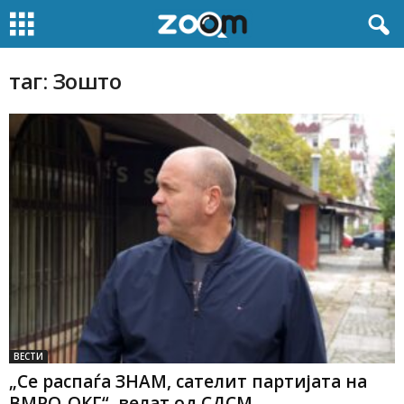
таг: Зошто
ВЕСТИ
„Се распаѓа ЗНАМ, сателит партијата на
ВМРО-ОКГ“, велат од СДСМ