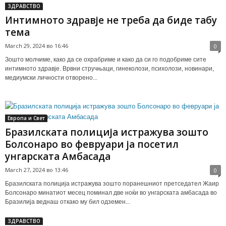
ЗДРАВСТВО
Интимното здравје не треба да биде табу
тема
March 29, 2024 во 16:46
0
Зошто молчиме, како да се охрабриме и како да си го подобриме сите
интимното здравје. Врвни стручњаци, гинеколози, психолози, новинари,
медиумски личности отворено...
Европа и Свет
Бразилската полиција истражува зошто
Болсонаро во февруари ја посетил
унгарската Амбасада
March 27, 2024 во 13:46
0
Бразилската полиција истражува зошто поранешниот претседател Жаир
Болсонаро минатиот месец поминал две ноќи во унгарската амбасада во
Бразилија веднаш откако му бил одземен...
ЗДРАВСТВО