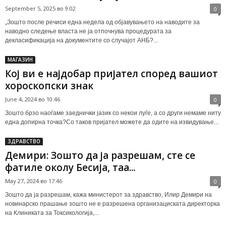
September 5, 2025 во 9:02
0
„Зошто после речиси една недела од објавувањето на наводите за
наводно следење власта не ја отпочнува процедурата за
декласификација на документите со случајот АНБ?...
МАГАЗИН
Кој ви е најдобар пријател според вашиот
хороскопски знак
June 4, 2024 во 10:46
0
Зошто брзо наоѓаме заеднички јазик со некои луѓе, а со други немаме ниту
една допирна точка?Со таков пријател можете да одите на извидување...
ЗДРАВСТВО
Демири: Зошто да ја разрешам, сте се
фатиле околу Бесија, таа...
May 27, 2024 во 17:46
0
Зошто да ја разрешам, кажа министерот за здравство, Илир Демири на
новинарско прашање зошто не е разрешена организациската директорка
на Клиниката за Токсикологија,...