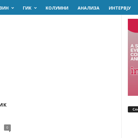
ЗИН
ГИК
KОЛУМНИ
AНАЛИЗА
ИНТЕРВЈУ
ик
Сл
0