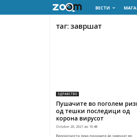
ВЕСТИ
МАГА
z
o
таг: завршат
o
m
.
m
k
ЗДРАВСТВО
Пушачите во поголем риз
од тешки последици од
корона вирусот
October 20, 2021 во 10:48
Веројатноста дека пушачите ќе завршат во