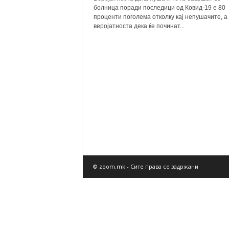
болница поради последици од Ковид-19 е 80
проценти поголема отколку кај непушачите, а
веројатноста дека ќе починат...
© zoom.mk - Сите права се задржани