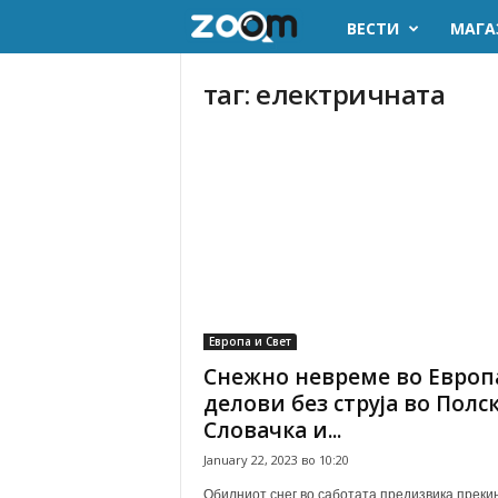
ВЕСТИ
МАГА
z
o
таг: електричната
o
m
.
m
k
Европа и Свет
Снежно невреме во Европ
делови без струја во Полск
Словачка и...
January 22, 2023 во 10:20
Обилниот снег во саботата предизвика преки