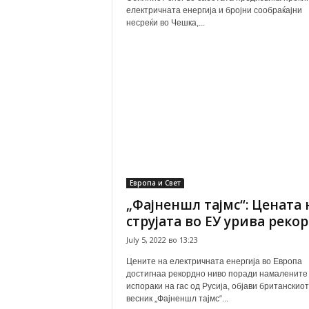
електричната енергија и бројни сообраќајни
несреќи во Чешка,...
Европа и Свет
„Фајненшл тајмс“: Цената 
струјата во ЕУ урива реко
July 5, 2022 во 13:23
Цените на електричната енергија во Европа
достигнаа рекордно ниво поради намалените
испораки на гас од Русија, објави британскиот
весник „Фајненшл тајмс“...