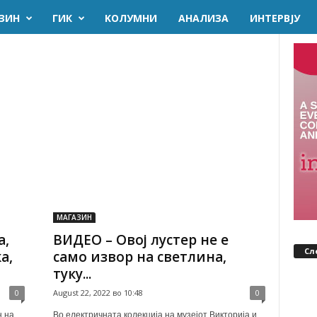
ЗИН
ГИК
KОЛУМНИ
AНАЛИЗА
ИНТЕРВЈУ
МАГАЗИН
а,
ВИДЕО – Овој лустер не е
Сл
а,
само извор на светлина,
туку...
0
August 22, 2022 во 10:48
0
н на
Во електричната колекција на музејот Викторија и