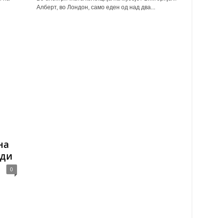
Алберт, во Лондон, само еден од над два...
на
рди
0