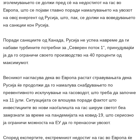
зголемувањето се должи пред сè на недостигот на гас во
Европа, што се појави главно поради намалувањето на увозот
на овој енергент од Русија, што, пак, се должи на воведувањето
на санкции кон Русија.
Поради санкциите од Канада, Русија не успеа навреме да ги
набави турбините потребни за „Северен поток 1“, принудувајќи
ја да го ограничи своето производство на 40 проценти од
максимумот.
Весникот нагласува дека во Европа растат стравувањата дека
Русија ќе продолжи да го намалува снабдувањето по
превентивното исклучување на гасоводот, што треба да започне
на 11 јули. Ситуацијата се влошува поради фактот што
инвестициите во нови наоѓалишта на гас ширум светот беа
замрзнати за време на пандемијата на ковид-19, што сериозно
ја ограничи можноста на ЕУ да го пренасочи увозот.
Според експертите, екстремниот недостиг на гас во Европа ќе