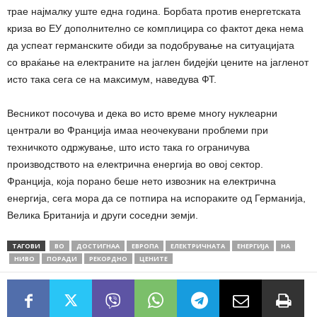
трае најмалку уште една година. Борбата против енергетската
криза во ЕУ дополнително се комплицира со фактот дека нема
да успеат германските обиди за подобрување на ситуацијата
со враќање на електраните на јаглен бидејќи цените на јагленот
исто така сега се на максимум, наведува ФТ.
Весникот посочува и дека во исто време многу нуклеарни
централи во Франција имаа неочекувани проблеми при
техничкото одржување, што исто така го ограничува
производството на електрична енергија во овој сектор.
Франција, која порано беше нето извозник на електрична
енергија, сега мора да се потпира на испораките од Германија,
Велика Британија и други соседни земји.
ТАГОВИ
ВО
ДОСТИГНАА
ЕВРОПА
ЕЛЕКТРИЧНАТА
ЕНЕРГИЈА
НА
НИВО
ПОРАДИ
РЕКОРДНО
ЦЕНИТЕ