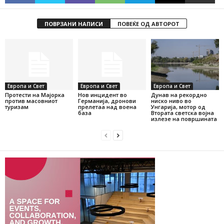
ПОВРЗАНИ НАПИСИ
ПОВЕЌЕ ОД АВТОРОТ
Европа и Свет
Европа и Свет
Европа и Свет
Протести на Мајорка
Нов инцидент во
Дунав на рекордно
против масовниот
Германија, дронови
ниско ниво во
туризам
прелетаа над воена
Унгарија, мотор од
база
Втората светска војна
излезе на површината