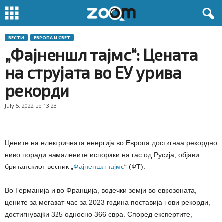
ВЕСТИ
ЕВРОПА И СВЕТ
„Фајненшл тајмс“: Цената
на струјата во ЕУ урива
рекорди
July 5, 2022 во 13:23
Цените на електричната енергија во Европа достигнаа рекордно
ниво поради намалените испораки на гас од Русија, објави
британскиот весник „
Фајненшл тајмс
“ (ФТ).
Во Германија и во Франција, водечки земји во еврозоната,
цените за мегават-час за 2023 година поставија нови рекорди,
достигнувајќи 325 односно 366 евра. Според експертите,