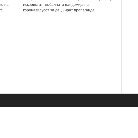
те на
искористат глобалната пандемија на
от
коронавирусот за да „шират пропаганда...