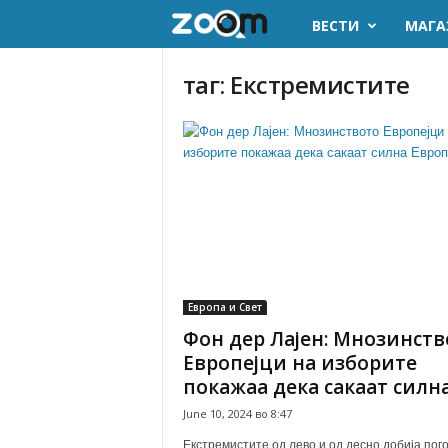
ВЕСТИ
МАГА
z
o
таг: Екстремистите
o
m
.
m
k
Европа и Свет
Фон дер Лајен: Мнозинств
Европејци на изборите
покажаа дека сакаат силна.
June 10, 2024 во 8:47
Екстремистите од лево и од десно добија пог