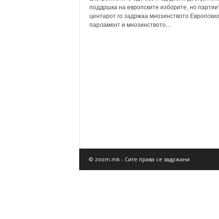
поддршка на европските изборите, но партии
центарот го задржаа мнозинството Европски
парламент и мнозинството...
© zoom.mk - Сите права се задржани