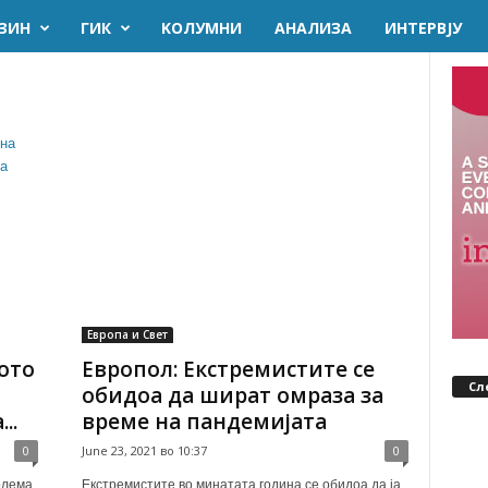
ЗИН
ГИК
KОЛУМНИ
AНАЛИЗА
ИНТЕРВЈУ
Европа и Свет
ото
Европол: Екстремистите се
Сл
обидоа да шират омраза за
..
време на пандемијата
0
June 23, 2021 во 10:37
0
олема
Екстремистите во минатата година се обидоа да ја