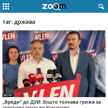
таг: држава
ВЕСТИ
„Вреди“ до ДУИ: Зошто толкава грижа за
српскиот јазик во Куманово,...