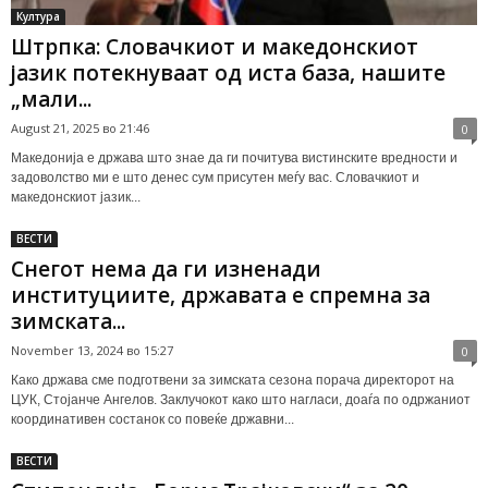
Култура
Штрпка: Словачкиот и македонскиот
јазик потекнуваат од иста база, нашите
„мали...
August 21, 2025 во 21:46
0
Македонија е држава што знае да ги почитува вистинските вредности и
задоволство ми е што денес сум присутен меѓу вас. Словачкиот и
македонскиот јазик...
ВЕСТИ
Снегот нема да ги изненади
институциите, државата е спремна за
зимската...
November 13, 2024 во 15:27
0
Како држава сме подготвени за зимската сезона порача директорот на
ЦУК, Стојанче Ангелов. Заклучокот како што нагласи, доаѓа по одржаниот
координативен состанок со повеќе државни...
ВЕСТИ