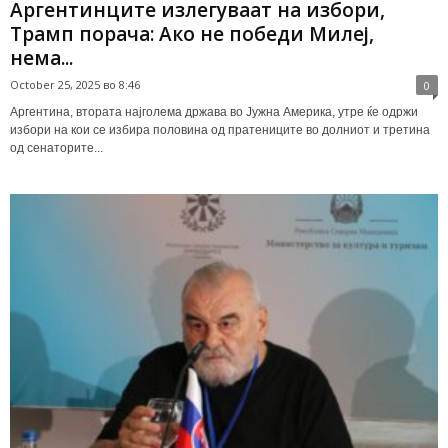
Аргентинците излегуваат на избори,
Трамп порача: Ако не победи Милеј,
нема...
October 25, 2025 во 8:46
0
Аргентина, втората најголема држава во Јужна Америка, утре ќе одржи
избори на кои се избира половина од пратениците во долниот и третина
од сенаторите...