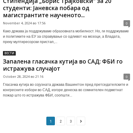
Стипендија „Борис Трајковски“ за 20
студенти: Јаневска побара од
магистрантите наученото...
November 4, 2024 во 17:56
0
Како држава ја поддржуваме образовната мобилност. Но, ги поддржуваме
и политиките на ЕУ за справување со одливот на мозоци, а Владата,
преку мултиресорски пристап,...
ВЕСТИ
Запалена гласачка кутија во САД: ФБИ го
истражува случајот
October 28, 2024 во 21:16
0
Гласачка кутија во сојузната држава Вашингтон пред претседателските и
конгресните избори во САД, изгоре денеска во сомнителен подметнат
пожар што го истражува ФБИ, соопшти...
1
2
3