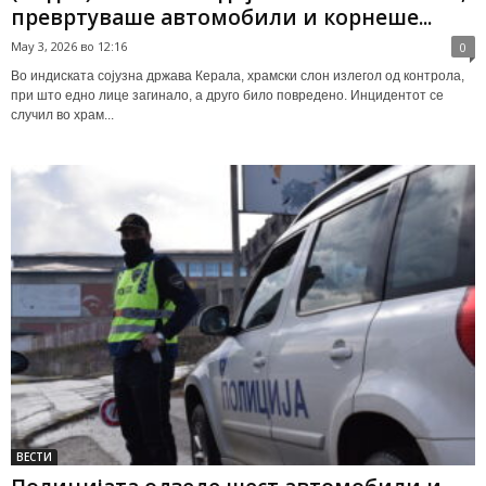
превртуваше автомобили и корнеше...
May 3, 2026 во 12:16
0
Во индиската сојузна држава Керала, храмски слон излегол од контрола,
при што едно лице загинало, а друго било повредено. Инцидентот се
случил во храм...
ВЕСТИ