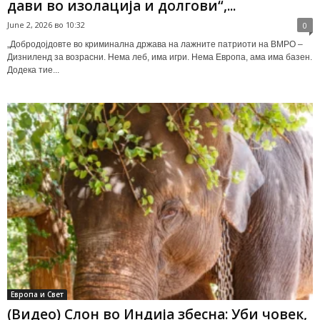
дави во изолација и долгови“,...
June 2, 2026 во 10:32
0
„Добродојдовте во криминална држава на лажните патриоти на ВМРО –
Дизниленд за возрасни. Нема леб, има игри. Нема Европа, ама има базен.
Додека тие...
Европа и Свет
(Видео) Слон во Индија збесна: Уби човек,