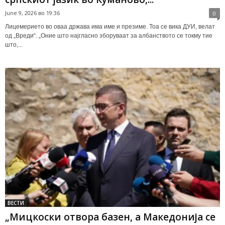
June 9, 2026 во 19:36
0
Лицемерието во оваа држава има име и презиме. Тоа се вика ДУИ, велат
од „Вреди“. „Оние што најгласно зборуваат за албанството се токму тие
што,...
ВЕСТИ
„Мицкоски отвора базен, а Македонија се