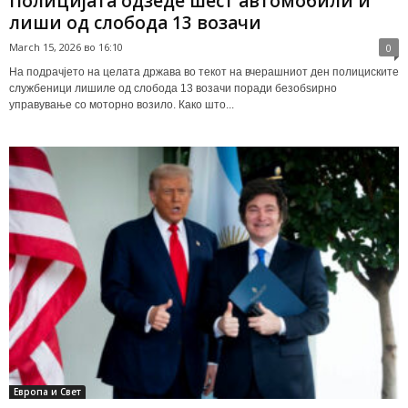
Полицијата одзеде шест автомобили и
лиши од слобода 13 возачи
March 15, 2026 во 16:10
0
На подрачјето на целата држава во текот на вчерашниот ден полициските
службеници лишиле од слобода 13 возачи поради безобѕирно
управување со моторно возило. Како што...
Европа и Свет