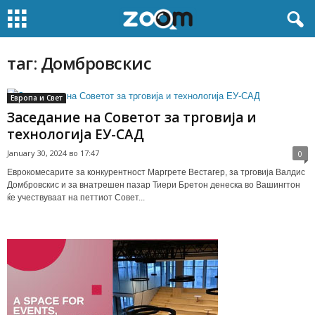
таг: Домбровскис
Европа и Свет
Заседание на Советот за трговија и
технологија ЕУ-САД
January 30, 2024 во 17:47
0
Еврокомесарите за конкурентност Маргрете Вестагер, за трговија Валдис
Домбровскис и за внатрешен пазар Тиери Бретон денеска во Вашингтон
ќе учествуваат на петтиот Совет...