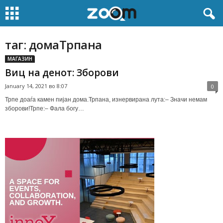
таг: домаТрпана
МАГАЗИН
Виц на денот: Зборови
January 14, 2021 во 8:07
0
Трпе доаѓа камен пијан дома.Трпана, изнервирана лута:– Значи немам
зборови!Трпе:– Фала богу…