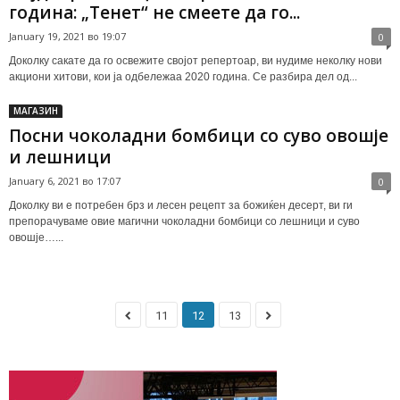
година: „Тенет“ не смеете да го...
January 19, 2021 во 19:07
0
Доколку сакате да го освежите својот репертоар, ви нудиме неколку нови
акциони хитови, кои ја одбележаа 2020 година. Се разбира дел од...
МАГАЗИН
Посни чоколадни бомбици со суво овошје
и лешници
January 6, 2021 во 17:07
0
Доколку ви е потребен брз и лесен рецепт за божиќен десерт, ви ги
препорачуваме овие магични чоколадни бомбици со лешници и суво
овошје…...
11
12
13