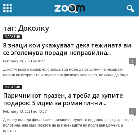
таг: Доколку
МАГАЗИН
8 знаци кои укажуваат дека тежината ви
се зголемува поради неправилна...
February 20, 2021 во 0:07
0
Доколку имате вишок килограми, тоа може да се должи на нездрави
навики во исхраната и недоволна физичка активност, но може да биде...
МАГАЗИН
Паричникот празен, а треба да купите
подарок: 5 идеи за романтични...
February 13, 2021 во 13:07
0
Доколку поради финансики причини не купивте подарок за својата втора
половина, еве како можете да ја изненадите во последен момент, а
притоа...