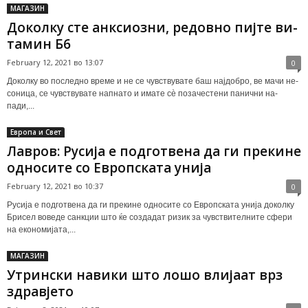
МАГАЗИН
До­кол­ку сте ан­кси­озни, ре­дов­но пиј­те ви­
та­мин Б6
February 12, 2021 во 13:07
0
До­кол­ку во по­след­но вре­ме и не се чув­ству­ва­те баш нај­добро, ве ма­чи не­
со­ница, се чув­ству­ва­те нап­на­то и има­те сè по­за­чес­те­ни па­нич­ни на­
пади,...
Европа и Свет
Лавров: Русија е подготвена да ги прекине
односите со Европската унија
February 12, 2021 во 10:37
0
Русија е подготвена да ги прекине односите со Европската унија доколку
Брисел воведе санкции што ќе создадат ризик за чувствителните сфери
на економијата,...
МАГАЗИН
Утрин­ски на­ви­ки што ло­шо вли­ја­ат врз
здрав­јето