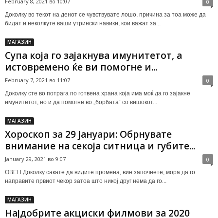
February 8, 2021 во 10:07
0
До­кол­ку во те­кот на де­нот се чув­ству­ва­те лошо, при­чи­на за тоа мо­же да
би­дат и не­кол­ку­те ва­ши ут­рин­ски на­вики, кои ва­жат за...
МАГАЗИН
Супа која го зајакнува имунитетот, а
истовремено ќе ви помогне и...
February 7, 2021 во 11:07
0
Доколку сте во потрага по готвена храна која има моќ да го зајакне
имунитетот, но и да помогне во „борбата“ со вишокот...
МАГАЗИН
Хороскоп за 29 јануари: Обрнувате
внимание на секоја ситница и губите...
January 29, 2021 во 9:07
0
ОВЕН Доколку сакате да видите промена, вие започнете, мора да го
направите првиот чекор затоа што никој друг нема да го...
МАГАЗИН
Најдобрите акциски филмови за 2020