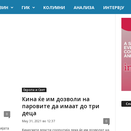
ЗИН
ГИК
KОЛУМНИ
AНАЛИЗА
ИНТЕРВЈУ
Европа и Свет
Кина ќе им дозволи на
Сл
паровите да имаат до три
деца
0
May 31, 2021 во 12:37
0
ијата
Кинеските власти соопштија дека ќе им дозволат на