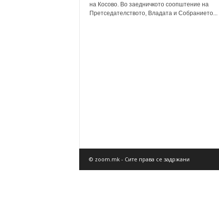
на Косово. Во заедничкото соопштение на
Претседателството, Владата и Собранието...
© zoom.mk - Сите права се задржани