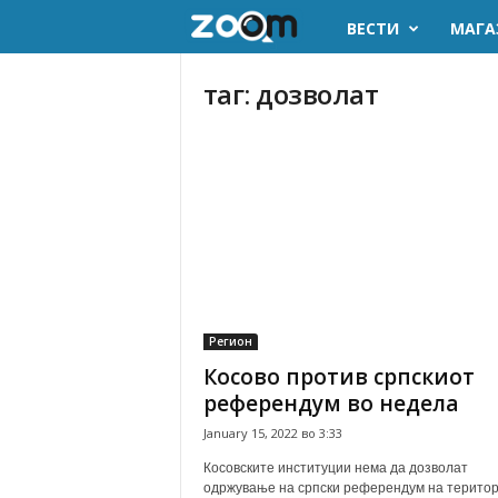
ВЕСТИ
МАГА
z
o
таг: дозволат
o
m
.
m
k
Регион
Косово против српскиот
референдум во недела
January 15, 2022 во 3:33
Косовските институции нема да дозволат
одржување на српски референдум на територ