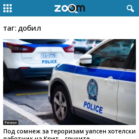
таг: добил
Регион
Под сомнеж за тероризам уапсен хотелски
работник на Крит – грчките...