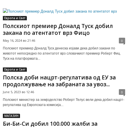
Европа и Свет
Полскиот премиер Доналд Туск добил
закана по атентатот врз Фицо
May 16, 2024 во 21:46
0
Полскиот премиер Доналд Туск денеска изјави дека добил закани по
животот непосредно по атентатот врз словачкиот премиер Роберт Фиц.
Туск на платформата...
Европа и Свет
Полска доби нацрт-регулатива од ЕУ за
продолжување на забраната за увоз...
June 5, 2023 во 12:46
0
Полскиот министер за земјоделство Роберт Телус вели дека добил нацрт-
регулатива од Европската комисија...
МАГАЗИН
Би-Би-Си добил 100.000 жалби за