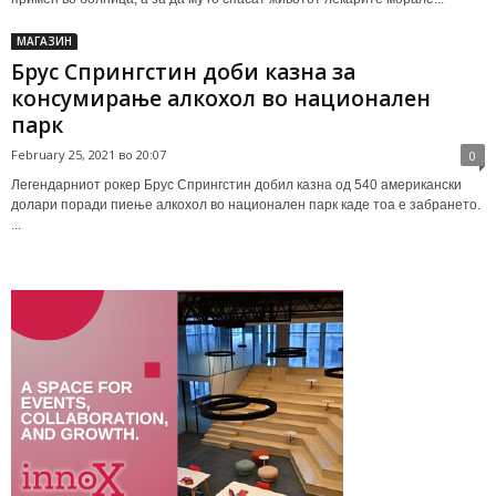
МАГАЗИН
Брус Спрингстин доби казна за
консумирање алкохол во национален
парк
February 25, 2021 во 20:07
0
Легендарниот рокер Брус Спрингстин добил казна од 540 американски
долари поради пиење алкохол во национален парк каде тоа е забрането.
...