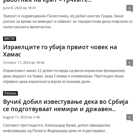
June 8, 2026 во 18:41
0
Триесет и седумгодишен Палестинец, кој добил азил во Грција, беше
уапсен за време на викендот и обвинет за терористички дела поврзани со
палестинската милитантна...
ВЕСТИ
Израелците го убија првиот човек на
Хамас
October 17, 2024 во 18:46
0
Израелскиот канал 12 добил потврда од висок израелски функционер
дека лидерот на Хамас Јахја Синвар е елиминиран. Претходно беше
објавено дека израелската војска истражува дали...
Регион
Вучиќ добил известување дека во Србија
се подготвуваaт немири и државен...
August 11, 2024 во 3:46
0
Српскиот претседател, Александар Вучиќ, добил официјална
информација од Руската Федерација дека се подготвуваат...