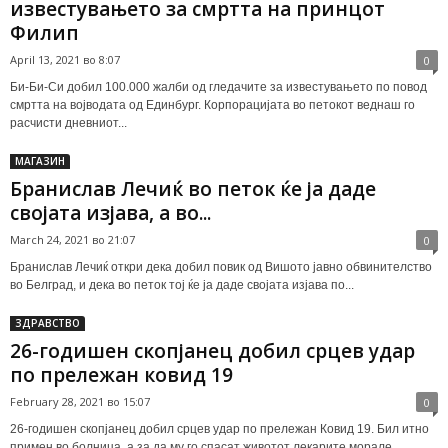
известувањето за смртта на принцот
Филип
April 13, 2021 во 8:07
0
Би-Би-Си добил 100.000 жалби од гледачите за известувањето по повод
смртта на војводата од Единбург. Корпорацијата во петокот веднаш го
расчисти дневниот...
МАГАЗИН
Бранислав Лечиќ во петок ќе ја даде
својата изјава, а во...
March 24, 2021 во 21:07
0
Бранислав Лечиќ откри дека добил повик од Вишото јавно обвинителство
во Белград, и дека во петок тој ќе ја даде својата изјава по...
ЗДРАВСТВО
26-годишен скопјанец добил срцев удар
по прележан ковид 19
February 28, 2021 во 15:07
0
26-годишен скопјанец добил срцев удар по прележан Ковид 19. Бил итно
примен во болница, а за да му го спасат животот лекарите морале...