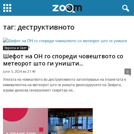
таг: деструктивното
Европа и Свет
Шефот на ОН го спореди човештвото со
метеорот што ги уништи...
June 5, 2024 во 21:49
0
Улогата на човештвото во деструктивното затоплување на планетата е
еквивалентна на метеорот што ги уништи диносаурусите нa Земјата,
изјави денеска генералниот секретар на...