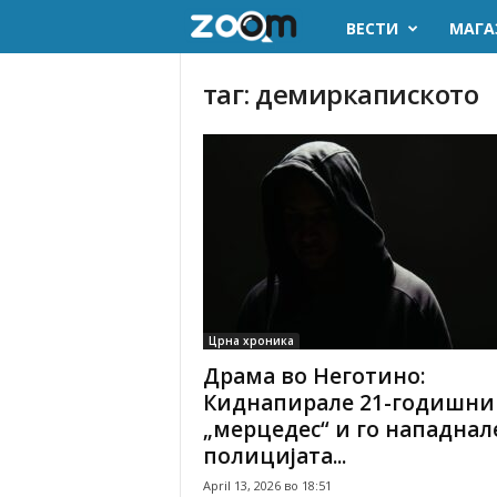
ВЕСТИ
МАГА
z
o
таг: демиркапиското
o
m
.
m
k
Црна хроника
Драма во Неготино:
Киднапирале 21-годишник
„мерцедес“ и го нападнал
полицијата...
April 13, 2026 во 18:51