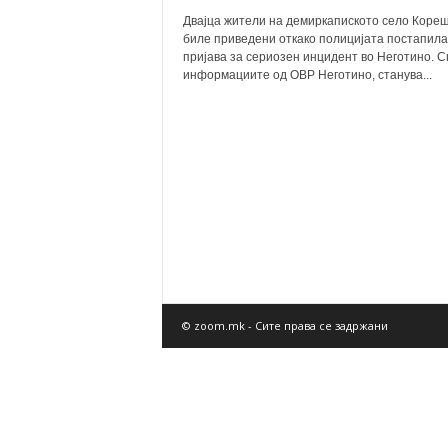
Двајца жители на демиркапиското село Коре
биле приведени откако полицијата постапила
пријава за сериозен инцидент во Неготино. 
информациите од ОВР Неготино, станува...
© zoom.mk - Сите права се задржани