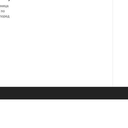
шница
 по
Според