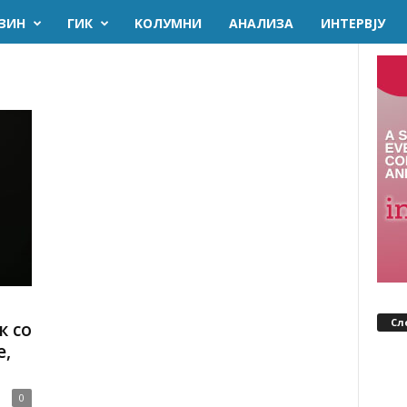
ЗИН
ГИК
KОЛУМНИ
AНАЛИЗА
ИНТЕРВЈУ
Сл
 со
е,
0