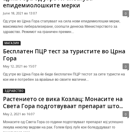
епидемиолошките мерки
June 18, 2021 во 13:07
0
Од утре во Црна Гора стапуваат на сила нови епидемиолошки мерки,
максимално либерализирани, соопшти денеска Министерството за
здравство. Режимот на граничен премин...
МАГАЗИН
Бесплатен ПЦР тест за туристите во Црна
Гора
May 12, 2021 во 15:07
0
Од утре во Црна Гора ќе биде бесплатен ПЦР тестот за сите туристи на
кои им е потребен за враќање во своите матични...
ЗДРАВСТВО
Растението се вика Козлац: Монасите на
Света Гора подготвуваат препарат што...
May 2, 2021 во 16:07
0
Монасите од Света Гора со години подготвуваат препарат кој успешно
лекува неколку видови на рак. Голем број луѓе кои боледудуваат го