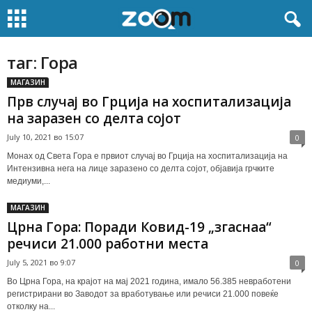
таг: Гора
МАГАЗИН
Прв случај во Грција на хоспитализација
на заразен со делта сојот
July 10, 2021 во 15:07
0
Монах од Света Гора е првиот случај во Грција на хоспитализација на
Интензивна нега на лице заразено со делта сојот, објавија грчките
медиуми,...
МАГАЗИН
Црна Гора: Поради Ковид-19 „згаснаа“
речиси 21.000 работни места
July 5, 2021 во 9:07
0
Во Црна Гора, на крајот на мај 2021 година, имало 56.385 невработени
регистрирани во Заводот за вработување или речиси 21.000 повеќе
отколку на...