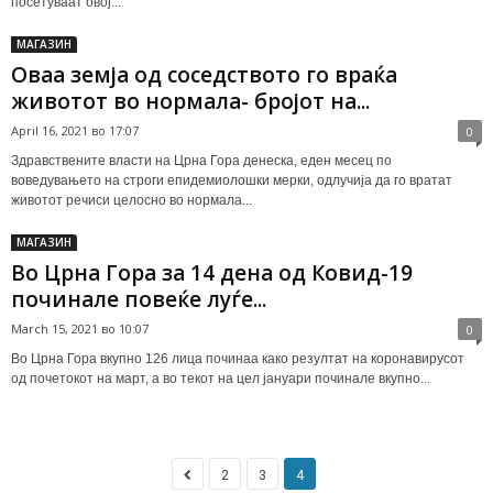
посетуваат овој...
МАГАЗИН
Оваа земја од соседството го враќа
животот во нормала- бројот на...
April 16, 2021 во 17:07
0
Здравствените власти на Црна Гора денеска, еден месец по
воведувањето на строги епидемиолошки мерки, одлучија да го вратат
животот речиси целосно во нормала...
МАГАЗИН
Во Црна Гора за 14 дена од Ковид-19
починале повеќе луѓе...
March 15, 2021 во 10:07
0
Во Црна Гора вкупно 126 лица починаа како резултат на коронавирусот
од почетокот на март, а во текот на цел јануари починале вкупно...
2
3
4