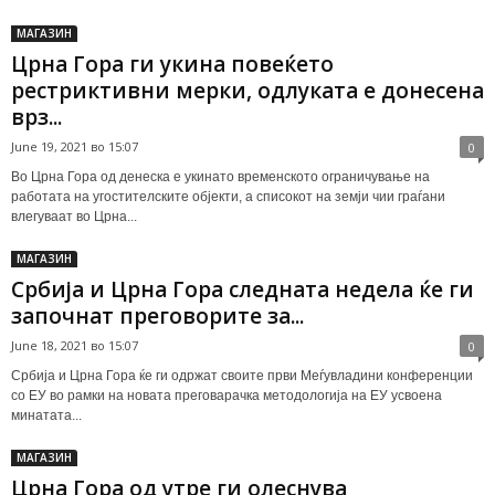
МАГАЗИН
Црна Гора ги укина повеќето
рестриктивни мерки, одлуката е донесена
врз...
June 19, 2021 во 15:07
0
Во Црна Гора од денеска е укинато временското ограничување на
работата на угостителските објекти, а списокот на земји чии граѓани
влегуваат во Црна...
МАГАЗИН
Србија и Црна Гора следната недела ќе ги
започнат преговорите за...
June 18, 2021 во 15:07
0
Србија и Црна Гора ќе ги одржат своите први Меѓувладини конференции
со ЕУ во рамки на новата преговарачка методологија на ЕУ усвоена
минатата...
МАГАЗИН
Црна Гора од утре ги олеснува