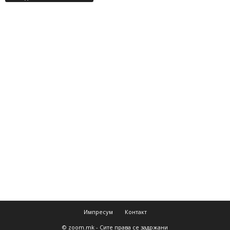
Импресум
Контакт
© zoom.mk - Сите права се задржани