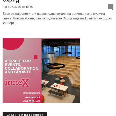
April 27, 2026 во 10:56
0
Еден од најценетите и најдоследни вокали на регионалната музичка
сцена, Никола Роквиќ, ова лето доаѓа во Охрид каде на 15 август ќе одржи
концерт...
Следине и на Facebook