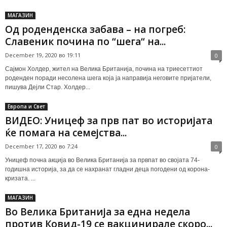
МАГАЗИН
Од роденденска забава – на погреб:
Славеник почина по “шега“ на...
December 19, 2020 во 19:11
0
Сајмон Холдер, жител на Велика Британија, почина на триесеттиот
роденден поради несолена шега која ја направија неговите пријатели,
пишува Дејли Стар. Холдер...
Европа и Свет
ВИДЕО: Уницеф за прв пат во историјата
ќе помага на семејства...
December 17, 2020 во 7:24
0
Уницеф почна акција во Велика Британија за првпат во својата 74-
годишна историја, за да се нахранат гладни деца погодени од корона-
кризата. ...
МАГАЗИН
Во Велика Британија за една недела
против Ковид-19 се вакцинирале скоро...