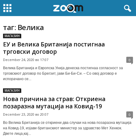
таг: Велика
МАГАЗИН
ЕУ и Велика Британија постигнаа
трговски договор
December 24, 2020 во 17:07
0
Велика Британија и Европска Унија денеска постигнаа согласност за
трговскиот договор по Брегзит, јави Би-Би-Си. – Со овој договор е
испорачано се...
МАГАЗИН
Нова причина за страв: Откриена
позаразна мутација на Ковид-19
December 23, 2020 во 20:07
0
Во Велика Британија се откриени два случаи на нова позаразна мутација
на Ковид-19, изјави британскиот министер за здравство Мет Хенкок.
Двете лица,кај...