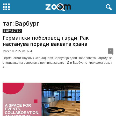
таг: Варбург
ЗДРАВСТВО
Германски нобеловец тврди: Рак
настанува поради ваквата храна
March 8, 2022 во 12:48
0
Германскиот научник Ото Хајнрих Варбург ја доби Нобеловата награда за
откривање на основната причина за ракот. Д-р Варбург открил дека ракот
е...