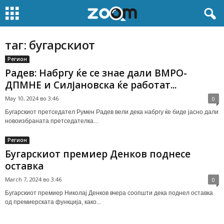
таг: бугарскиот
Регион
Радев: Набргу ќе се знае дали ВМРО-
ДПМНЕ и Силјановска ќе работат...
May 10, 2024 во 3:46
0
Бугарскиот претседател Румен Радев вели дека набргу ќе биде јасно дали
новоизбраната претседателка...
Регион
Бугарскиот премиер Денков поднесе
оставка
March 7, 2024 во 3:46
0
Бугарскиот премиер Николај Денков вчера соопшти дека поднел оставка
од премиерската функција, како...