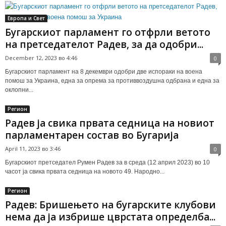
Европа и Свет
Бугарскиот парламент го отфрли ветото
на претседателот Радев, за да одобри...
December 12, 2023 во 4:46
0
Бугарскиот парламент на 8 декември одобри две испораки на воена
помош за Украина, една за опрема за противвоздушна одбрана и една за
оклопни...
Регион
Радев ја свика првата седница на новиот
парламентарен состав во Бугарија
April 11, 2023 во 3:46
0
Бугарскиот претседател Румен Радев за в среда (12 април 2023) во 10
часот ја свика првата седница на новото 49. Народно...
Регион
Радев: Бришењето на бугарските клубови
нема да ја избрише цврстата определба...