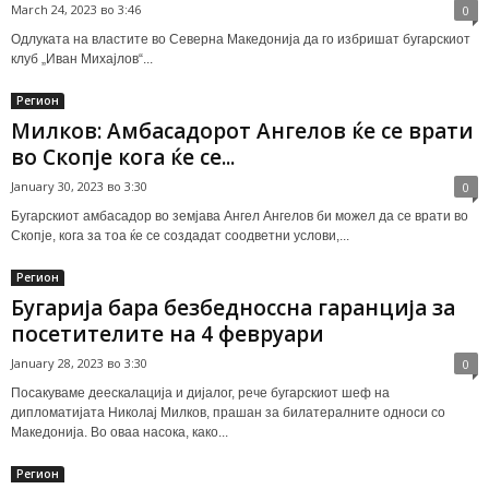
March 24, 2023 во 3:46
0
Oдлуката на властите во Северна Македонија да го избришат бугарскиот
клуб „Иван Михајлов“...
Регион
Милков: Амбасадорот Ангелов ќе се врати
во Скопје кога ќе се...
January 30, 2023 во 3:30
0
Бугарскиот амбасадор во земјава Ангел Ангелов би можел да се врати во
Скопје, кога за тоа ќе се создадат соодветни услови,...
Регион
Бугарија бара безбедноссна гаранција за
посетителите на 4 февруари
January 28, 2023 во 3:30
0
Посакуваме деескалација и дијалог, рече бугарскиот шеф на
дипломатијата Николај Милков, прашан за билатералните односи со
Македонија. Во оваа насока, како...
Регион