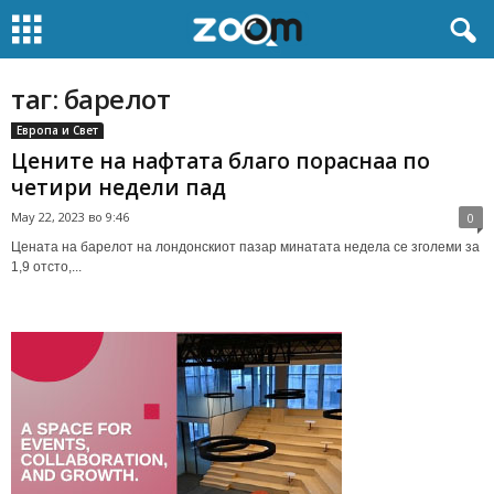
таг: барелот
Европа и Свет
Цените на нафтата благо пораснаа по
четири недели пад
May 22, 2023 во 9:46
0
Цената на барелот на лондонскиот пазар минатата недела се зголеми за
1,9 отсто,...