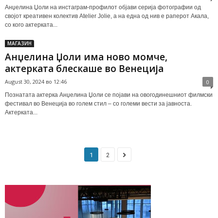
Анџелина Џоли на инстаграм-профилот објави серија фотографии од
својот креативен колектив Atelier Jolie, а на една од нив е раперот Акала,
со кого актерката...
МАГАЗИН
Анџелина Џоли има ново момче,
актерката блескаше во Венеција
August 30, 2024 во 12:46
0
Познатата актерка Анџелина Џоли се појави на овогодинешниот филмски
фестивал во Венеција во голем стил – со големи вести за јавноста.
Актерката...
1
2