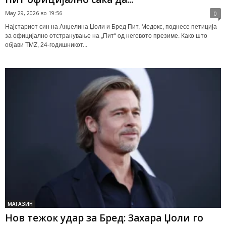
May 29, 2026 во 19:56
0
Најстариот син на Анџелина Џоли и Бред Пит, Медокс, поднесе петиција
за официјално отстранување на „Пит“ од неговото презиме. Како што
објави TMZ, 24-годишникот...
МАГАЗИН
Нов тежок удар за Бред: Захара Џоли го