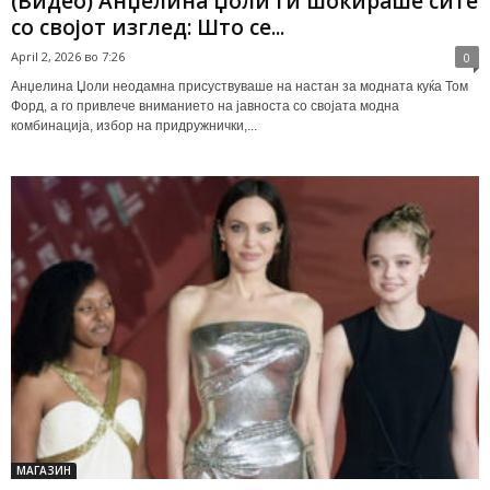
(Видео) Анџелина Џоли ги шокираше сите
со својот изглед: Што се...
April 2, 2026 во 7:26
0
Анџелина Џоли неодамна присуствуваше на настан за модната куќа Том
Форд, а го привлече вниманието на јавноста со својата модна
комбинација, избор на придружнички,...
МАГАЗИН