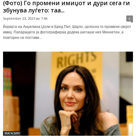
(Фото) Го промени имиџот и дури сега ги
збунува луѓето: таа...
September 23, 2025 во 7:46
0
Ќерката на Анџелина Џоли и Бред Пит, Шајло, целосно го промени својот
имиџ. Папараците ја фотографираа додека шеташе низ Менхетен, а
повторно се постави...
МАГАЗИН