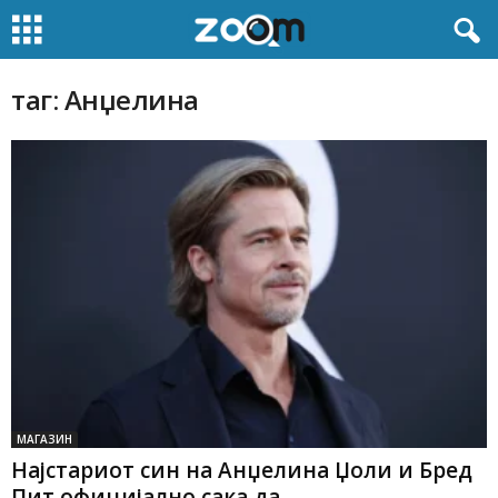
таг: Анџелина
МАГАЗИН
Најстариот син на Анџелина Џоли и Бред
Пит официјално сака да...