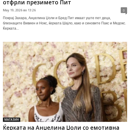
отфрли презимето Пит
May 19, 2026 во 13:26
0
Покрај Захара, Анџелина Џоли и Бред Пит имаат уште пет деца,
близнаците Вивиен и Нокс, ќерката Шајло, како и синовите Пакс и Медокс.
Ќерката...
МАГАЗИН
Ќерката на Анџелина Џоли со емотивна