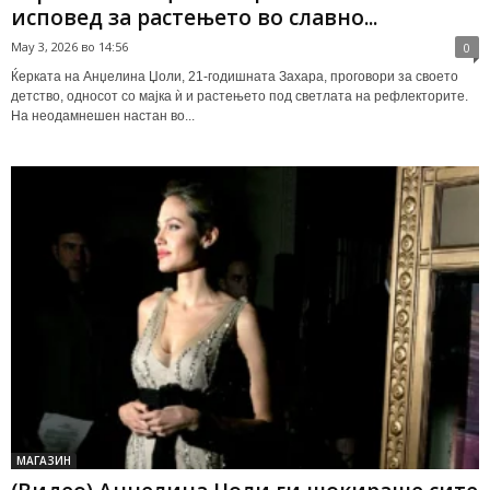
исповед за растењето во славно...
May 3, 2026 во 14:56
0
Ќерката на Анџелина Џоли, 21-годишната Захара, проговори за своето
детство, односот со мајка ѝ и растењето под светлата на рефлекторите.
На неодамнешен настан во...
МАГАЗИН