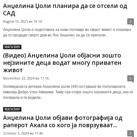
Анџелина Џоли планира да се отсели од
САД
August 13, 2025 во 10:16
0
Анџелина Џоли е подготвена за ново поглавје во својот живот и планира
да го продаде својот дом во Лос Анџелес за да се пресели...
МАГАЗИН
(Видео) Анџелина Џоли објасни зошто
нејзините деца водат многу приватен
живот
November 22, 2024 во 11:16
0
Холивудската актерка Анџелина Џоли (49) гостуваше во популарната
емисија Добро утро Америка. Таму таа откри зошто нејзините деца, кои ги
посвоила и ги родила...
МАГАЗИН
Анџелина Џоли објави фотографија од
раперот Акала со кого ја поврзуваат...
October 3, 2024 во 11:46
0