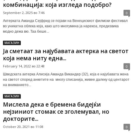
комбинација: која изгледа подобро?
September 2, 2025 во 7:46
0
Актерката Аманда Сејфрид се појави на Венецискиот филмски фестивал
во уникатна облека која, како што многумина ја нарекоа, предизвика
модно дежа вю. Таа беше...
МАГАЗИН
Ја сметаат за најубавата актерка на светот
која нема ниту една...
February 14, 2022 во 22:48
0
Шведската актерка Алисија Аманда Викандер (32), која е најубавата жена
на светот според анкетите на многу списанија, живее далеку од центарот
на вниманието...
МАГАЗИН
Мислела дека е бремена бидејќи
нејзиниот стомак се зголемувал, но
докторите...
October 20, 2021 во 11:08
0