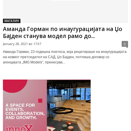
МАГАЗИН
Аманда Горман по инаугурацијата на Џо
Бајден станува модел рамо до...
January 28, 2021 во 17:07
0
Аманда Горман, 22-годишна поетеса, која рецитираше на инаугурацијата
на новиот претседател на САД, Џо Бајден, потпиша договор со
агенцијата „IMG Models“, пренесува...