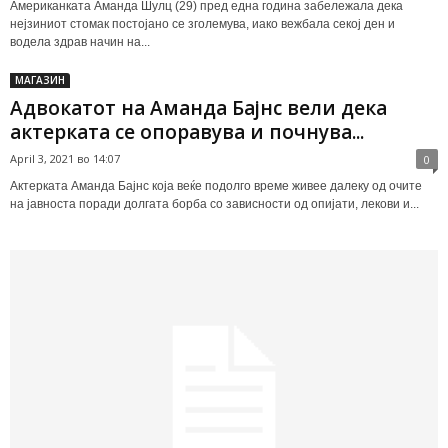
Американката Аманда Шулц (29) пред една година забележала дека
нејзиниот стомак постојано се зголемува, иако вежбала секој ден и
водела здрав начин на...
МАГАЗИН
Адвокатот на Аманда Бајнс вели дека
актерката се опоравува и почнува...
April 3, 2021 во 14:07
0
Актерката Аманда Бајнс која веќе подолго време живее далеку од очите
на јавноста поради долгата борба со зависности од опијати, лекови и...