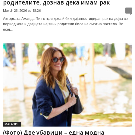
родителите, дознав дека имам рак
March 23, 2026 во 18:26
0
Актерката Аманда Пит откри дека ѝ бил дијагностициран рак на дојка во
период кога и двајцата нејзини родители биле на смртна постела. Во
есеј...
МАГАЗИН
(Фото) Две убавици – една модна