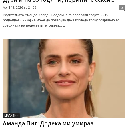
April 12, 2026 во 21:56
0
Водителката Аманда Холден неодамна го прослави својот 55-ти
роденден и никој не може да поверува дека изгледа толку совршено во
средината на педесеттите години…...
МАГАЗИН
Аманда Пит: Додека ми умираа