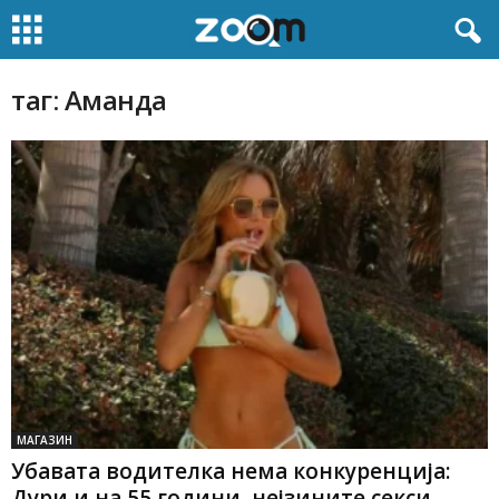
таг: Аманда
МАГАЗИН
Убавата водителка нема конкуренција:
Дури и на 55 години, нејзините секси...