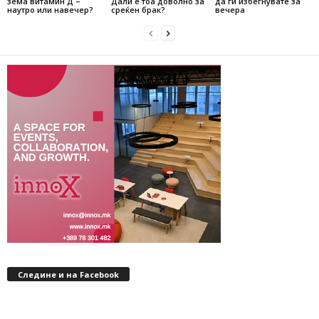
зема витамин Д –
Дали е тоа доволно за
да ги избегнувате за
наутро или навечер?
среќен брак?
вечера
Следине и на Facebook