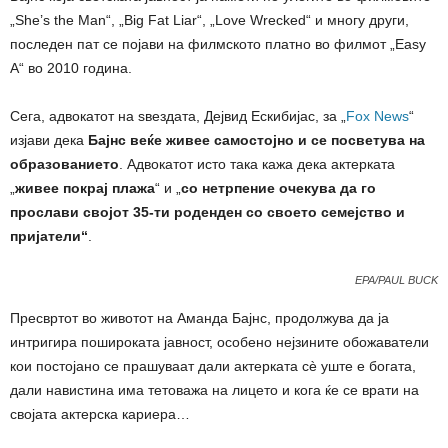
„She’s the Man“, „Big Fat Liar“, „Love Wrecked“ и многу други,
последен пат се појави на филмското платно во филмот „Easy
A“ во 2010 година.
Сега, адвокатот на ѕвездата, Дејвид Ескибијас, за „
Fox News
“
изјави дека
Бајнс веќе живее самостојно и се посветува на
образованието
. Адвокатот исто така кажа дека актерката
„
живее покрај плажа
“ и „
со нетрпение очекува да го
прослави својот 35-ти роденден со своето семејство и
пријатели“
.
EPA/PAUL BUCK
Пресвртот во животот на Аманда Бајнс, продолжува да ја
интригира пошироката јавност, особено нејзините обожаватели
кои постојано се прашуваат дали актерката сè уште е богата,
дали навистина има тетоважа на лицето и кога ќе се врати на
својата актерска кариера…