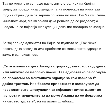
Таа во минатото се најде насловните страници на бројни
медиуми поради низа скандали, а на почетокот на минатата
година објави дека се верила со човек по име Пол Мајкл. Сепак,
минатиот март, Мајкл објави дека решиле да се разделат, а
неодамна се појавија шпекулации дека тие повторно се заедно.
Во тој период адвокатот на Бајнс во изјавата за „Fox News“
посочи дека ѕвездата има проблеми со менталното здравје и
замоли за приватност.
„
Сите извештаи дека Аманда страда од зависност од дрога
или алкохол се целосно лажни. Таа едноставно се соочува
со проблеми со менталното здравје за кои наскоро ќе
добие третман. Ние бараме приватност и замолувам да
престанат сите шпекулации за нејзиниот личен живот во
јавноста и медиумите за да може Аманда да се фокусира
на своето здравје
“, тогаш изјави Ескибијас.