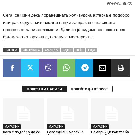
EPA/PAUL BUCK
Сега, се чини дека поранешната холивудска актерка е подобро
и ги разгледува сите можни опции за враќање на своите
професионални ангажмани. Дали ќе ја видиме со некое ново
филмско остварување, останува мистерија…
ТАГОВИ
АКТЕРКАТА
АМАНДА
БАЈНС
ВЕЌЕ
КОЈА
ПОВРЗАНИ НАПИСИ
ПОВЕЌЕ ОД АВТОРОТ
МАГАЗИН
МАГАЗИН
МАГАЗИН
Кога е подобро да се
Секс еднаш месечно:
Намирници кои треба