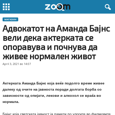
МАГАЗИН
Адвокатот на Аманда Бајнс
вели дека актерката се
опоравува и почнува да
живее нормален живот
April 3, 2021 во 14:07
Актерката Аманда Бајнс која веќе подолго време живее
далеку од очите на јавноста поради долгата борба со
зависности од опијати, лекови и алкохол се враќа во
нормала.
Бајнс која светската јавност ја памети по улогите во филмовите