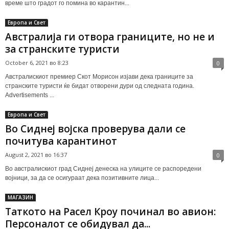
време што градот го помина во карантин...
Европа и Свет
Австралија ги отвора границите, но не и
за странските туристи
October 6, 2021 во 8:23
0
Австралискиот премиер Скот Морисон изјави дека границите за
странските туристи ќе бидат отворени дури од следната година.
Advertisements ...
Европа и Свет
Во Сиднеј војска проверува дали се
почитува карантинот
August 2, 2021 во 16:37
0
Во австралискиот град Сиднеј денеска на улиците се распоредени
војници, за да се осигураат дека позитивните лица...
МАГАЗИН
Таткото на Расел Кроу починал во авион:
Персоналот се обидувал да...