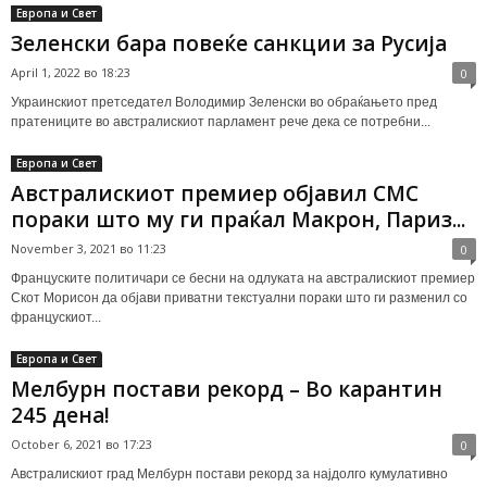
Европа и Свет
Зеленски бара повеќе санкции за Русија
April 1, 2022 во 18:23
0
Украинскиот претседател Володимир Зеленски во обраќањето пред
пратениците во австралискиот парламент рече дека се потребни...
Европа и Свет
Австралискиот премиер објавил СМС
пораки што му ги праќал Макрон, Париз...
November 3, 2021 во 11:23
0
Француските политичари се бесни на одлуката на австралискиот премиер
Скот Морисон да објави приватни текстуални пораки што ги разменил со
францускиот...
Европа и Свет
Мелбурн постави рекорд – Во карантин
245 дена!
October 6, 2021 во 17:23
0
Австралискиот град Мелбурн постави рекорд за најдолго кумулативно