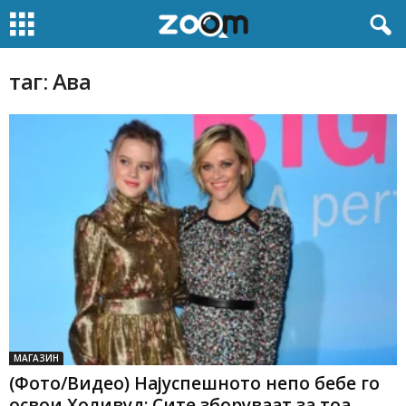
таг: Ава
МАГАЗИН
(Фото/Видео) Најуспешното непо бебе го
освои Холивуд: Сите зборуваат за тоа...