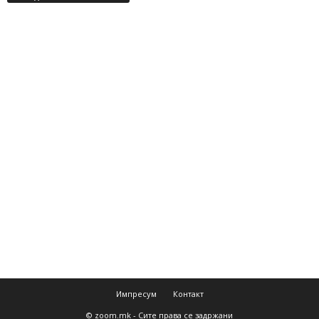
Импресум
Контакт
© zoom.mk - Сите права се задржани