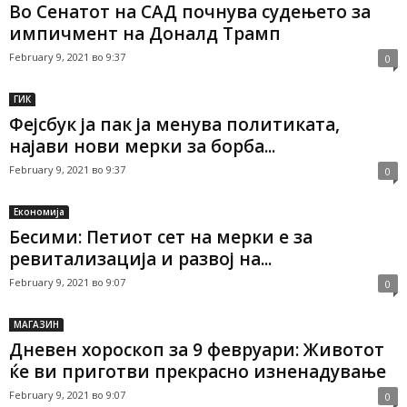
Во Сенатот на САД почнува судењето за
импичмент на Доналд Трамп
February 9, 2021 во 9:37
0
ГИК
Фејсбук ја пак ја менува политиката,
најави нови мерки за борба...
February 9, 2021 во 9:37
0
Економија
Бесими: Петиот сет на мерки е за
ревитализација и развој на...
February 9, 2021 во 9:07
0
МАГАЗИН
Дневен хороскоп за 9 февруари: Жи­во­тот
ќе ви при­гот­ви прек­рас­но из­не­на­ду­ва­ње
February 9, 2021 во 9:07
0