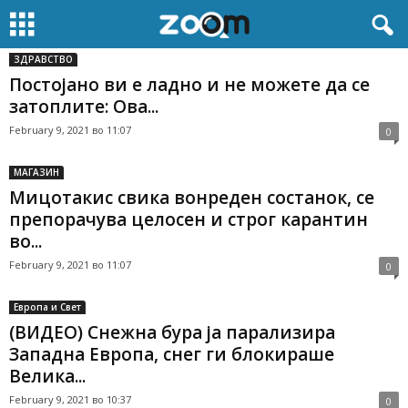
ЗДРАВСТВО
Постојано ви е ладно и не можете да се
затоплите: Ова...
February 9, 2021 во 11:07
0
МАГАЗИН
Мицотакис свика вонреден состанок, се
препорачува целосен и строг карантин
во...
February 9, 2021 во 11:07
0
Европа и Свет
(ВИДЕО) Снежна бура ја парализира
Западна Европа, снег ги блокираше
Велика...
February 9, 2021 во 10:37
0