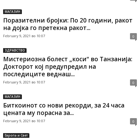
МАГАЗИН
Поразителни бројки: По 20 години, ракот
на дојка го претекна ракот...
February 9, 2021 во 10:07
0
ЗДРАВСТВО
Мистериозна болест „коси“ во Танзанија:
Докторот кој предупредил на
последиците веднаш...
February 9, 2021 во 10:07
0
МАГАЗИН
Биткоинот со нови рекорди, за 24 часа
цената му порасна за...
February 9, 2021 во 10:07
0
Европа и Свет