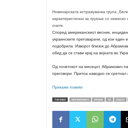
Новинарската истражувачка група „Бел
карактеристични за труење со хемиско о
очите.
Според американскиот весник, инцидент
украинските преговарачи, од кои еден 
подобрила. Изворот близок до Абрамови
обид да се стави крај на војната во Укр
Од почетокот на месецот, Абрамович па
преговори. Притоа наводно се сретнал 
Прикажи повеќе
ТАГОВИ
АБРАМОВИЧ
ВРЕМЕ
ЗА
ИМАЛ