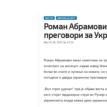
ВЕСТИ
ЕВРОПА И СВЕТ
Роман Абрамович
преговори за Ук
March 28, 2022 во 23:23
Роман Абрамович имал симптоми на тру
почетокот на месецот, изјави извор бли
болки во очите и лупење на кожата, но
погодени и двајца украински преговара
„Вол стрит џурнал“ прв ја објави веста
него стојат тврдокорни струи во Русија
украинската влада кажаа дека украинск