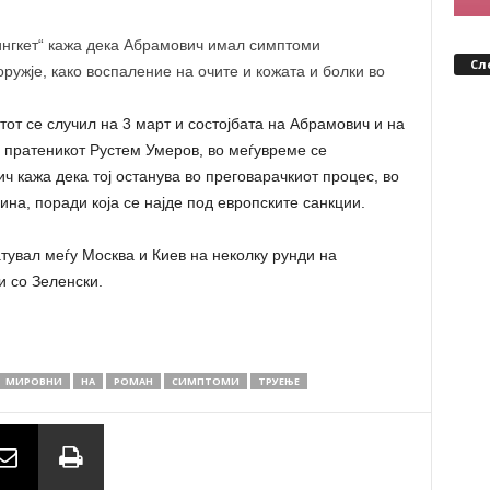
ингкет“ кажа дека Абрамович имал симптоми
Сл
ружје, како воспаление на очите и кожата и болки во
от се случил на 3 март и состојбата на Абрамович и на
е пратеникот Рустем Умеров, во меѓувреме се
ч кажа дека тој останува во преговарачкиот процес, во
аина, поради која се најде под европските санкции.
тувал меѓу Москва и Киев на неколку рунди на
и со Зеленски.
МИРОВНИ
НА
РОМАН
СИМПТОМИ
ТРУЕЊЕ