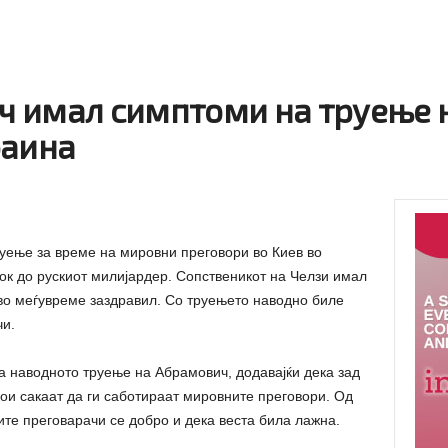
 имал симптоми на труење 
раина
ење за време на мировни преговори во Киев во
зок до рускиот милијардер. Сопственикот на Челзи имал
 во меѓувреме заздравил. Со труењето наводно биле
чи.
 за наводното труење на Абрамович, додавајќи дека зад
 кои сакаат да ги саботираат мировните преговори. Од
ите преговарачи се добро и дека веста била лажна.