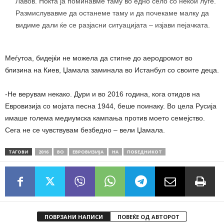
Лавов. Ноќта ја поминавме таму во едно село со некои луѓе.
Размислувавме да останеме таму и да почекаме малку да
видиме дали ќе се разјасни ситуацијата – изјави пејачката.
Меѓутоа, бидејќи не можела да стигне до аеродромот во
близина на Киев, Џамала заминала во Истанбул со своите деца.
-Не верувам некако. Дури и во 2016 година, кога отидов на
Евровизија со мојата песна 1944, беше поинаку. Во цела Русија
имаше голема медиумска кампања против моето семејство.
Сега не се чувствувам безбедно – вели Џамала.
ТАГОВИ
2016
ВО
ЕВРОВИЗИЈА
НА
ПОБЕДНИКОТ
ПОВРЗАНИ НАПИСИ
ПОВЕЌЕ ОД АВТОРОТ