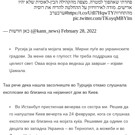
פחדתי שאהפוך למטרה. מצפה מהקהילה הבין-לאומית שלא יהיו
אדישים. מודה לאירוויזיון על ההחלטה להדיח את רוסיה
מהתחרותhttps://t.co/UtIl7HqwTY#ערבערב
pic.twitter.com/TKoyqMBYlm
— כאן חדשות (@kann_news) February 28, 2022
Русија ја напаѓа мојата земја. Мирни луѓе во украинските
градови. За мене ова е глупост. Ни треба поддршка од
целиот свет. Оваа војна мора веднаш да заврши – изјави
Џамала.
Таа рече дека нашла засолниште во Турција откако слушнала
експлозии во близина на нејзиниот дом во Киев.
Во Истанбул пристигнав вечерва со сестра ми. Решив да
го напуштам Киев вечерта на 24 февруари, кога се слушнаа
експлозии во близина на мојата куќа. Решивме да одиме со
децата во западна Украина – во Тернопил, а можеби и во