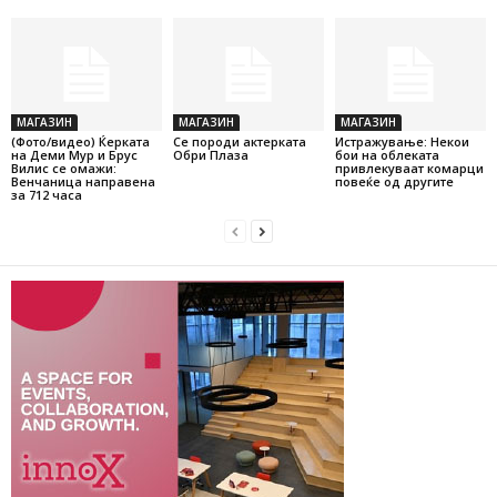
МАГАЗИН
МАГАЗИН
МАГАЗИН
(Фото/видео) Ќерката
Се породи актерката
Истражување: Некои
на Деми Мур и Брус
Обри Плаза
бои на облеката
Вилис се омажи:
привлекуваат комарци
Венчаница направена
повеќе од другите
за 712 часа