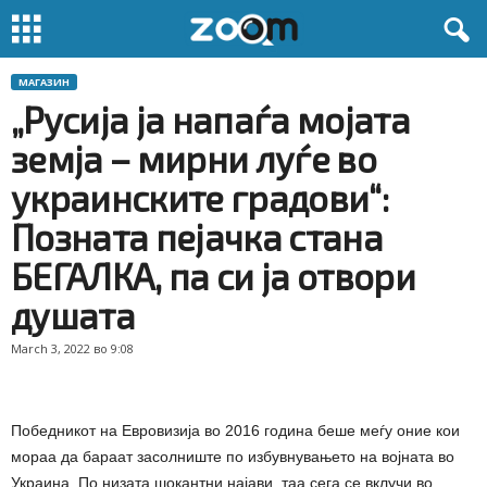
МАГАЗИН
„Русија ја напаѓа мојата
земја – мирни луѓе во
украинските градови“:
Позната пејачка стана
БЕГАЛКА, па си ја отвори
душата
March 3, 2022 во 9:08
Победникот на Евровизија во 2016 година беше меѓу оние кои
мораа да бараат засолниште по избувнувањето на војната во
Украина. По низата шокантни најави, таа сега се вклучи во