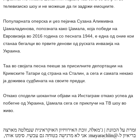
телевизиско шоу и не можеше да ги задржи емоциите.
Популарната оперска и џез пејачка Сузана Алимивна
Џамаладинова, попозната како Џамала, која победи на
Евровизија во 2016 година со песната 1944, е една од оние кои
станаа бегалци во првите денови од руската инвазија на
Украина.
Таа во својата песна пееше за присилните депортации на
Кримските Татари од страна на Сталин, а сега и самата некако
ја доживеа судбината на своите предци.
Откако сподели шокантни објави на Инстаграм откако успеа да
побегне од Украина, Џамала сега се приклучи на ТВ шоу во
живо.
זמרת על הכוונת | ג’מאלה, זוכת האירוויזיון האוקראינית שנמלטה מארצה
בריאיון ל-@mayarachlin: אני לא מרגישה בטוחה גם עכשיו. סימנו אותי,