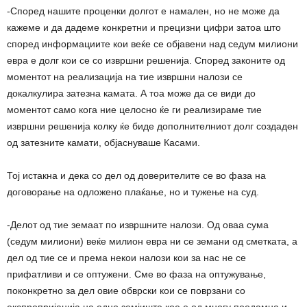
-Според нашите проценки долгот е намален, но не може да
кажеме и да дадеме конкретни и прецизни цифри затоа што
според информациите кои веќе се објавени над седум милиони
евра е долг кои се со извршни решенија. Според законите од
моментот на реализација на тие извршни налози се
докалкулира затезна камата. А тоа може да се види до
моментот само кога ние целосно ќе ги реализираме тие
извршни решенија колку ќе биде дополнителниот долг создаден
од затезните камати, објаснуваше Касами.
Тој истакна и дека со дел од доверителите се во фаза на
договорање на одложено плаќање, но и тужење на суд.
-Делот од тие земаат по извршните налози. Од оваа сума
(седум милиони) веќе милион евра ни се земани од сметката, а
дел од тие се и према некои налози кои за нас не се
прифатливи и се оптужени. Сме во фаза на оптужување,
поконкретно за дел овие обврски кои се поврзани со