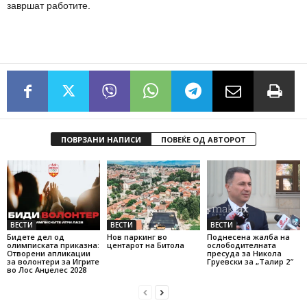
завршат работите.
ПОВРЗАНИ НАПИСИ
ПОВЕЌЕ ОД АВТОРОТ
ВЕСТИ
ВЕСТИ
ВЕСТИ
Бидете дел од
Нов паркинг во
Поднесена жалба на
олимписката приказна:
центарот на Битола
ослободителната
Отворени апликации
пресуда за Никола
за волонтери за Игрите
Груевски за „Талир 2″
во Лос Анџелес 2028