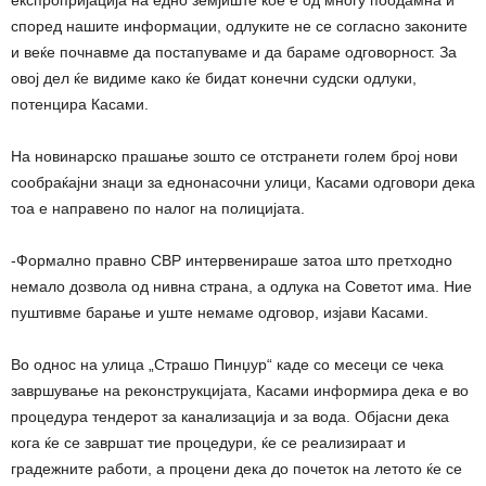
експропријација на едно земјиште кое е од многу поодамна и
според нашите информации, одлуките не се согласно законите
и веќе почнавме да постапуваме и да бараме одговорност. За
овој дел ќе видиме како ќе бидат конечни судски одлуки,
потенцира Касами.
На новинарско прашање зошто се отстранети голем број нови
сообраќајни знаци за еднонасочни улици, Касами одговори дека
тоа е направено по налог на полицијата.
-Формално правно СВР интервенираше затоа што претходно
немало дозвола од нивна страна, а одлука на Советот има. Ние
пуштивме барање и уште немаме одговор, изјави Касами.
Во однос на улица „Страшо Пинџур“ каде со месеци се чека
завршување на реконструкцијата, Касами информира дека е во
процедура тендерот за канализација и за вода. Објасни дека
кога ќе се завршат тие процедури, ќе се реализираат и
градежните работи, а процени дека до почеток на летото ќе се