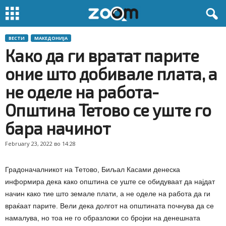
ВЕСТИ
МАКЕДОНИЈА
Како да ги вратат парите
оние што добивале плата, а
не оделе на работа-
Општина Тетово се уште го
бара начинот
February 23, 2022 во 14:28
Градоначалникот на Тетово, Биљал Касами денеска
информира дека како општина се уште се обидуваат да најдат
начин како тие што земале плати, а не оделе на работа да ги
враќаат парите. Вели дека долгот на општината почнува да се
намалува, но тоа не го образложи со бројки на денешната