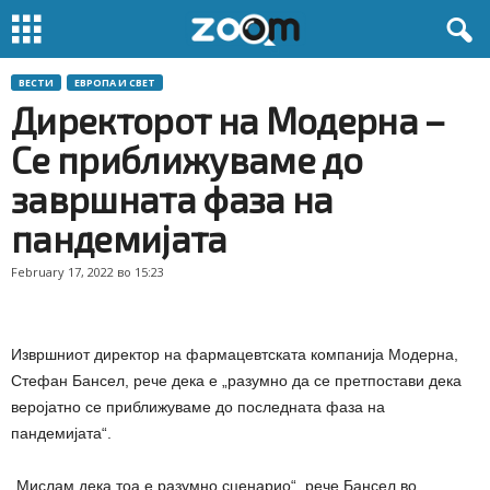
ВЕСТИ
ЕВРОПА И СВЕТ
Директорот на Модерна –
Се приближуваме до
завршната фаза на
пандемијата
February 17, 2022 во 15:23
Извршниот директор на фармацевтската компанија Модерна,
Стефан Бансел, рече дека е „разумно да се претпостави дека
веројатно се приближуваме до последната фаза на
пандемијата“.
„Мислам дека тоа е разумно сценарио“, рече Бансел во