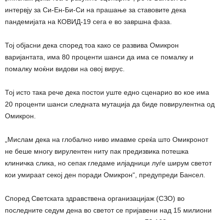
интервју за Си-Ен-Би-Си на прашање за ставовите дека
пандемијата на КОВИД-19 сега е во завршна фаза.
Тој објасни дека според тоа како се развива Омикрон
варијантата, има 80 проценти шанси да има се помалку и
помалку моќни видови на овој вирус.
Тој исто така рече дека постои уште едно сценарио во кое има
20 проценти шанси следната мутација да биде повирулентна од
Омикрон.
„Мислам дека на глобално ниво имавме среќа што Омикронот
не беше многу вирулентен ниту пак предизвика потешка
клиничка слика, но сепак гледаме илјадници луѓе ширум светот
кои умираат секој ден поради Омикрон“, предупреди Бансел.
Според Светската здравствена организацијаж (СЗО) во
последните седум дена во светот се пријавени над 15 милиони