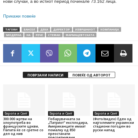
нови случаи, а во истиот период починале 73.162 лица.
Прикажи повеќе
ТАГОВИ
БАНСЕЛ
ДЕКА
ДИРЕКТОР
ИЗВРШНИОТ
КОМПАНИЈА
МОДЕРНА
НА
РЕЧЕ
СТЕФАН
ФАРМАЦЕВТСКАТА
ПОВРЗАНИ НАПИСИ
ПОВЕЌЕ ОД АВТОРОТ
Европа и Свет
Европа и Свет
Европа и Свет
300.000 жртви на
Побарувачката за
(Фото/видео) Еден од
злоупотреба во
„Патриот“ експлодира,
најголемите украински
француските цркви,
Американците имаат
стадиони погоден во
Папата ќе се сретне со
помалку од 850
руски напад
дел од нив
преостанати
пресретнувачи