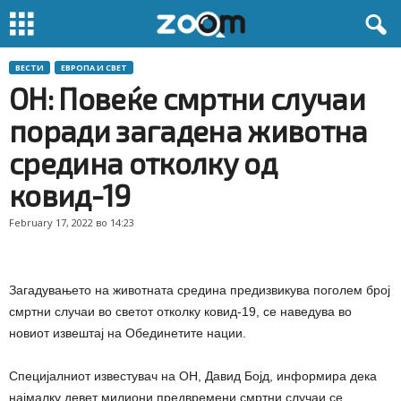
ВЕСТИ
ЕВРОПА И СВЕТ
ОН: Повеќе смртни случаи
поради загадена животна
средина отколку од
ковид-19
February 17, 2022 во 14:23
Загадувањето на животната средина предизвикува поголем број
смртни случаи во светот отколку ковид-19, се наведува во
новиот извештај на Обединетите нации.
Специјалниот известувач на ОН, Давид Бојд, информира дека
најмалку девет милиони предвремени смртни случаи се