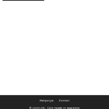
Импресум
Контакт
© zoom.mk - Сите права се задржани