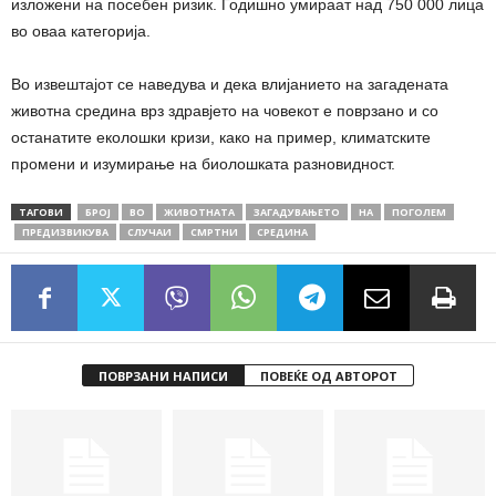
изложени на посебен ризик. Годишно умираат над 750 000 лица
во оваа категорија.
Во извештајот се наведува и дека влијанието на загадената
животна средина врз здравјето на човекот е поврзано и со
останатите еколошки кризи, како на пример, климатските
промени и изумирање на биолошката разновидност.
ТАГОВИ
БРОЈ
ВО
ЖИВОТНАТА
ЗАГАДУВАЊЕТО
НА
ПОГОЛЕМ
ПРЕДИЗВИКУВА
СЛУЧАИ
СМРТНИ
СРЕДИНА
ПОВРЗАНИ НАПИСИ
ПОВЕЌЕ ОД АВТОРОТ