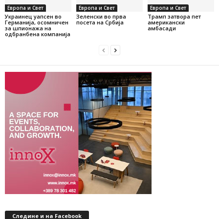
Европа и Свет
Европа и Свет
Европа и Свет
Украинец уапсен во
Зеленски во прва
Трамп затвора пет
Германија, осомничен
посета на Србија
американски
за шпионажа на
амбасади
одбранбена компанија
Следине и на Facebook