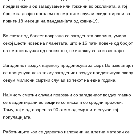
предизвикани од загадување или токсини во околината, а тој
број е за двојно поголем од смртните случаи евидентирани во
првите 18 месеци на пандемијата од ковид-19.
Во светот од болест поврзана со загадената околина, умира
секој шести човек на планетата, што е 15 пати повеќе од бројот
на смртни случаи од насилство, се истакнува во извештајот.
Загадениот воздух најмногу придонесува за смрт. Во извештајот
се проценува дека токму загадениот воздух предизвикува околу
седум милиони смртни случаи во текот на една година.
Најмногу смртни случаи поврзани со загадениот воздух главно
се евидентирани во земјите со ниски и со средни приходи.
Таму, тој е одговорен за 90 отсто од смртните случаи кај
популацијата.
Работниците кои се директно изложени на штетни материи се