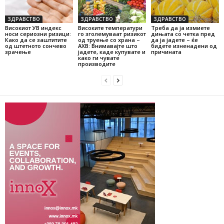
ЗДРАВСТВО
ЗДРАВСТВО
ЗДРАВСТВО
Високиот УВ индекс
Високите температури
Треба да ја измиете
носи сериозни ризици:
го зголемуваат ризикот
дињата со четка пред
Како да се заштитите
од труење со храна –
да ја јадете – ќе
од штетното сончево
АХВ: Внимавајте што
бидете изненадени од
зрачење
јадете, каде купувате и
причината
како ги чувате
производите