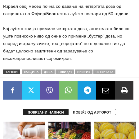
Израел овој месец почна со давање на четвртата доза од
вакцината на Фајзер/Бионтек на луѓето постари од 60 години.
Кај луѓето кои ја примиле четвртата доза, антителата биле со
уште повисоко ниво од оние со примена „бустер“ доза, но
според истражувачите, тоа „веројатно“ не е доволно тие да
бидат целосно заштитени од заразување со
високопреносливиот сој омикрон.
ТАГОВИ
ВАКЦИНА
ДОЗА
КОВИД19
ПРОТИВ
ЧЕТВРТАТА
ПОВРЗАНИ НАПИСИ
ПОВЕЌЕ ОД АВТОРОТ