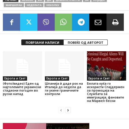
МАРШИРАА
НЕДЕЛАТА
НЕКОЛКУ
ПОВРЗАНИ НАПИСИ
ПОВЕЌЕ ОД АВТОРОТ
Европа и Свет
Европа и Свет
Европа и Свет
(Фото/видео) Еден од
Шпанија ѝ даде рок на
Белата куќа го
најголемите украински
Италија до недела да
искористи Спајдермен
стадиони погоден во
ги укине граничните
за промоција на
руски напад
контроли
Службата за
имиграција, фановите
на Марвел бесни