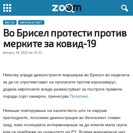
ВЕСТИ
ЕВРОПА И СВЕТ
Во Брисел протести против
мерките за ковид-19
January 10, 2022 во 10:23
Неколку илјади демонстранти маршираа во Брисел во неделата
за да се спротивстават на прописите против коронавирус,
додека европските влади размислуваат за построги правила
поради сојот омикрон, пренесува
Политико
.
Немаше повторување на насилството што ги наруши
претходните, поголеми демонстрации во белгискиот главен
град, иако полицијата интервенираше за да опколи мала група
која се приближи до седиштето на ЕУ. Додека маршираше низ