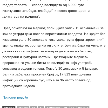
градот, толпата — според полицијата од 5.000 луѓе —
извикуваше „слобода, слобода!“ и носеа транспаренти
„диктатура на вакцини“.
Пред почетокот на маршот, полицијата уапси 11 осомничени за
кои се утврди дека носеле пиротехнички средства. На крајот беа
извршени уште 30 апсења откако мала група фрли „проектили“
врз полицајците, соопштија од силите. Белгија бара од жителите
да покажат сертификат за ковид за да влезат во барови,
ресторани и културни настани. Претходните маршеви
прераснаа во улични битки со полицијата, која употреби
солзавец и водени топови. Помеѓу 30 декември и 5 јануари,
Белгија забележа просечен број од 17.513 нови дневни
инфекции со коронавирус, што е за 96 насто повеќе од
претходната недела.
Прикажи повеќе
ТАГОВИ
БРИСЕЛ
ВО
ДА
ДЕМОНСТРАНТИ
ЗА
ИЛЈАДИ