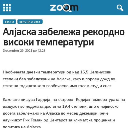
ВЕСТИ
ЕВРОПА И СВЕТ
Алјаска забележа рекордно
високи температури
December 29, 2021 во 12:23
Необичната дневни температури од над 15,5 Целзиусови
степени беа забележани на Алјаска, како и пороен дожд во
текот на годината кога вообичаено има голем студ и снег.
Како што пишува Гардија, на островот Кодијак температурата на
воздухот во неделата достигна 19,4 степени, што е највисоко
досега забележано на Алјаска во месец декември, рече
научникот Рик Томан од Центарот за климатска проценка и
политика на Алјаска.