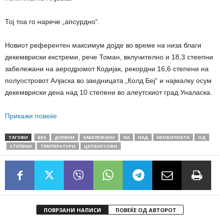
Тој тоа го нарече „апсурдно“.
Новиот референтен максимум дојде во време на низа благи
декемвриски екстреми, рече Томан, ​вклучително и 18,3 стеепни
забележани на аеродромот Кодијак, рекордни 16,6 степени на
полуостровот Алјаска во заедницата „Колд Беј“ и најмалку осум
декемвриски дена над 10 степени во алеутскиот град Уналаска.
Прикажи повеќе
ТАГОВИ
БЕА
ДНЕВНИ
ЗАБЕЛЕЖАНИ
НА
НАД
НЕОБИЧНАТА
ОД
СТЕПЕНИ
ТЕМПЕРАТУРИ
ЦЕЛЗИУСОВИ
ПОВРЗАНИ НАПИСИ
ПОВЕЌЕ ОД АВТОРОТ