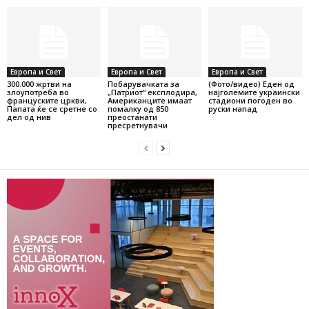
Европа и Свет
Европа и Свет
Европа и Свет
300.000 жртви на
Побарувачката за
(Фото/видео) Еден од
злоупотреба во
„Патриот“ експлодира,
најголемите украински
француските цркви,
Американците имаат
стадиони погоден во
Папата ќе се сретне со
помалку од 850
руски напад
дел од нив
преостанати
пресретнувачи