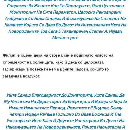
Современ За Жените Кои Се Породуваат, Оној Централен
Мониторинг На Сите Параметри, Целосно Реновирани
Амбуланти Со Нова Опрема И Зголемување На Степенот На
Квалитет Којшто Се Дава Во Делот На Интензивната Нега На
Новородените. Тоа Сега Е Таканаречен Степен А,
Изјави
Министерот.
Филипче оцени дека на овој начин е подигнато нивото на
опременост на болницата, како и дека со целосната
гасификација повеќе ги нема црните чадови, коишто го
загадуваа воздухот.
Уште Еднаш Благодарност До Донаторите, Уште Еднаш Да
Му Честитам На Директорот За Енергијата И Визијата Која Ја
Имаше Изминатиот Период. Резултатот Е Видлив, Близу
Четири Илјади Раѓања Годишно Во Оваа Болница И Тие
Учествуваат Исто Како И Другите Институции Во Делот На
Намалувањето На Новороденечката, Раната Неонатална И