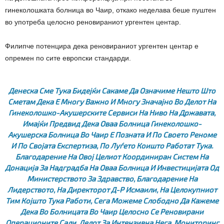
гинеколошката болница во Чаир, откако неделава беше пуштен
во употреба целосно реновираниот ургентен центар.
Филипче потенцира дека реновираниот ургентен центар е
опремен по сите европски стандарди.
Денеска Сме Тука Бидејќи Сакаме Да Означиме Нешто Што
Сметам Дека Е Многу Важно И Многу Значајно Во Делот На
Гинеколошко-Акушерските Сервиси На Ниво На Државата,
Имајќи Предвид Дека Оваа Болница Гинеколошко-
Акушерска Болница Во Чаир Е Позната И По Своето Реноме
И По Својата Експертиза, По Луѓето Коишто Работат Тука.
Благодарение На Овој Целиот Координиран Систем На
Донација За Надградба На Оваа Болница И Инвестицијата Од
Министерството За Здравство, Благодарение На
Лидерството, На Директорот Д-Р Исмаили, На Целокупниот
Тим Којшто Тука Работи, Сега Можеме Слободно Да Кажеме
Дека Во Болницата Во Чаир Целосно Се Реновирани
Операционите Сали, Делот За Интензивна Нега, Мониторинг