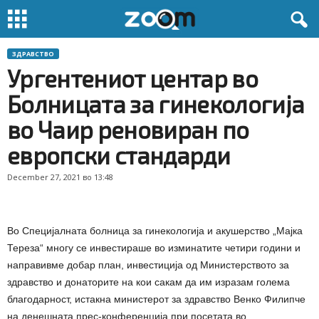
ЗДРАВСТВО
Ургентениот центар во
Болницата за гинекологија
во Чаир реновиран по
европски стандарди
December 27, 2021 во 13:48
Во Специјалната болница за гинекологија и акушерство „Мајка
Тереза“ многу се инвестираше во изминатите четири години и
направивме добар план, инвестиција од Министерството за
здравство и донаторите на кои сакам да им изразам голема
благодарност, истакна министерот за здравство Венко Филипче
на денешната прес-конференција при посетата во