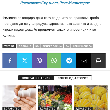
Доенечката Смртност,
Рече Министерот.
Филипче потенцира дека кога се децата во прашање треба
постојано да се унапредува здравствената заштита и воедно
изрази надеж дека ќе продолжат ваквите инвестиции и во
иднина.
ТАГОВИ
БОЛНИЦА
ВО
ГИНЕКОЛОГИЈА
ЗА
СПЕЦИЈАЛНАТА
ПОВРЗАНИ НАПИСИ
ПОВЕЌЕ ОД АВТОРОТ
ЗДРАВСТВО
ЗДРАВСТВО
ЗДРАВСТВО