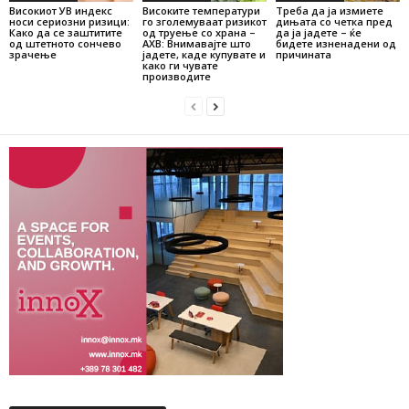
Високиот УВ индекс
Високите температури
Треба да ја измиете
носи сериозни ризици:
го зголемуваат ризикот
дињата со четка пред
Како да се заштитите
од труење со храна –
да ја јадете – ќе
од штетното сончево
АХВ: Внимавајте што
бидете изненадени од
зрачење
јадете, каде купувате и
причината
како ги чувате
производите