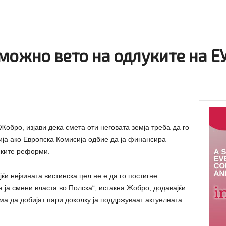
можно вето на одлуките на ЕУ
обро, изјави дека смета оти неговата земја треба да го
ја ако Европска Комисија одбие да ја финансира
ските реформи.
ќи нејзината вистинска цел не е да го постигне
 ја смени власта во Полска“, истакна Жобро, додавајќи
ма да добијат пари доколку ја поддржуваат актуелната