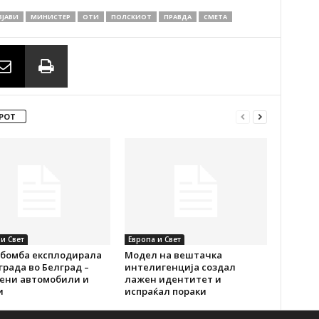
ЗЈАВИ
МИНИСТЕР
ОТИ
ПОЛСКИОТ
ПРАВДА
СМЕТА
РОТ
и Свет
Европа и Свет
 бомба експлодирала
Модел на вештачка
града во Белград –
интелигенција создал
ени автомобили и
лажен идентитет и
и
испраќал пораки