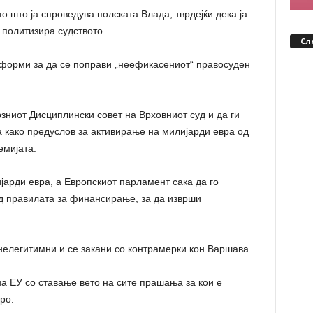
 што ја спроведува полската Влада, тврдејќи дека ја
 политизира судството.
Сл
форми за да се поправи „неефикасениот“ правосуден
рзниот Дисциплински совет на Врховниот суд и да ги
 како предуслов за активирање на милијарди евра од
емијата.
јарди евра, а Европскиот парламент сака да го
од правилата за финансирање, за да изврши
нелегитимни и се закани со контрамерки кон Варшава.
на ЕУ со ставање вето на сите прашања за кои е
ро.