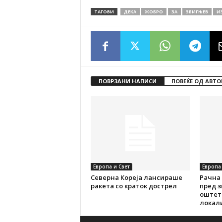
ТАГОВИ
ДЕКА
ЖОБРО
ЗА
ЗБИГЊЕВ
И
ПОВРЗАНИ НАПИСИ
ПОВЕЌЕ ОД АВТО
Европа и Свет
Европа 
Северна Кореја лансираше
Рачна
ракета со краток дострел
пред з
оштет
локал