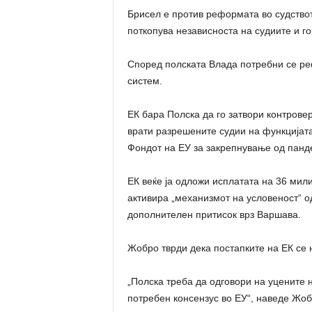
Брисел е против реформата во судството
поткопува независноста на судиите и го
Според полската Влада потребни се ре
систем.
ЕК бара Полска да го затвори контрове
врати разрешените судии на функцијата
Фондот на ЕУ за закрепнување од панд
ЕК веќе ја одложи исплатата на 36 мили
активира „механизмот на условеност“ 
дополнителен притисок врз Варшава.
Жобро тврди дека постапките на ЕК се 
„Полска треба да одговори на уцените 
потребен консензус во ЕУ“, наведе Жоб