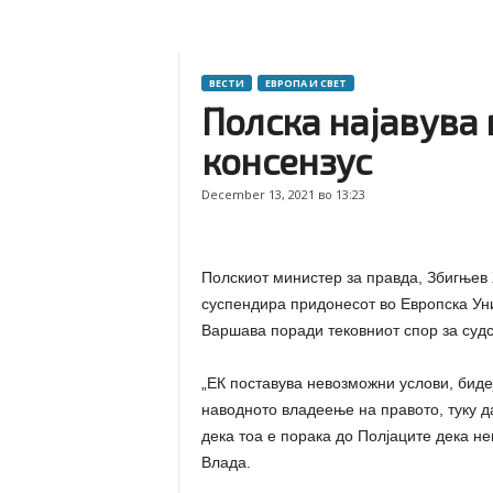
ВЕСТИ
ЕВРОПА И СВЕТ
Полска најавува 
консензус
December 13, 2021 во 13:23
Полскиот министер за правда, Збигњев Ж
суспендира придонесот во Европска Уни
Варшава поради тековниот спор за суд
„ЕК поставува невозможни услови, бидеј
наводното владеење на правото, туку да
дека тоа е порака до Полјаците дека не
Влада.