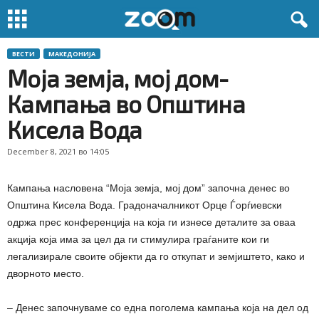
ВЕСТИ
МАКЕДОНИЈА
Моја земја, мој дом-
Кампања во Општина
Кисела Вода
December 8, 2021 во 14:05
Кампања насловена “Моја земја, мој дом” започна денес во
Општина Кисела Вода. Градоначалникот Орце Ѓорѓиевски
одржа прес конференција на која ги изнесе деталите за оваа
акција која има за цел да ги стимулира граѓаните кои ги
легализирале своите објекти да го откупат и земјиштето, како и
дворното место.
– Денес започнуваме со една поголема кампања која на дел од