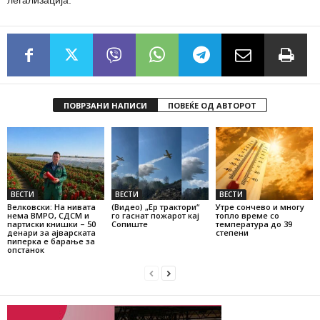
легализација.
ПОВРЗАНИ НАПИСИ
ПОВЕЌЕ ОД АВТОРОТ
ВЕСТИ
ВЕСТИ
ВЕСТИ
Велковски: На нивата
(Видео) „Ер трактори“
Утре сончево и многу
нема ВМРО, СДСМ и
го гаснат пожарот кај
топло време со
партиски книшки – 50
Сопиште
температура до 39
денари за ајварската
степени
пиперка е барање за
опстанок