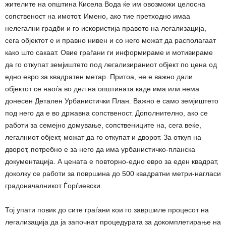
жителите на општина Кисела Вода ќе им овозможи целосна
сопственост на имотот. Имено, ако тие претходно имаа
нелегални градби и го искористија правото на легализација,
сега објектот е и правно нивен и со него можат да располагаат
како што сакаат. Овие граѓани ги информираме и мотивираме
да го откупат земјиштето под легализираниот објект по цена од
едно евро за квадратен метар. Притоа, не е важно дали
објектот се наоѓа во дел на општината каде има или нема
донесен Детален Урбанистички План. Важно е само земјиштето
под него да е во државна сопственост. Дополнително, ако се
работи за семејно домување, сопствениците на, сега веќе,
легалниот објект, можат да го откупат и дворот. За откуп на
дворот, потребно е за него да има урбанистичко-планска
документација. А цената е повторно-едно евро за еден квадрат,
доколку се работи за површина до 500 квадратни метри-нагласи
градоначалникот Ѓорѓиевски.
Тој упати повик до сите граѓани кои го завршиле процесот на
легализација да ја започнат процедурата за докомплетирање на