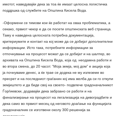
имотот, наведувајќи дека за тоа ќе имаат целосна логистичка
поддршка од службите на Општина Кисела Вода.
-Оформени се тимови кои ќе работат на оваа проблематика, а
секако, првиот чекор е да се посети општинската веб страница.
Таму е наведена целосната потребна документација,
критериумите и контакт на кој може да се добијат дополнителни
информации. Исто така, потребните информации за
отпочнување на процесот можат да се добијат и на шалтер, во
архивата на Општина Кисела Вода, која од неодамна работи и
во втора смена, до 20 часот. “Моја земја, мој дом” е акција која
ја почнуваме денес, а ќе трае се додека не му излеземе во
пресрет и на последниот граѓанин кој има желба да си го откупи
земјиштето и да биде свој на своето- подвлече градоначалникот
Ѓорѓиевски, додавајќи дека забрзано се работи и на
финализирање на процесот на легализација на дивоградбите и
дека само во првиот месец од неговото доаѓање на функцијата
градоначалник се изготвени околу 300 решенија за