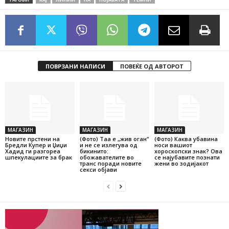
ПОВРЗАНИ НАПИСИ
ПОВЕЌЕ ОД АВТОРОТ
МАГАЗИН
МАГАЗИН
МАГАЗИН
Новите прстени на
(Фото) Таа е „жив оган“
(Фото) Каква убавина
Бредли Купер и Џиџи
и не се излегува од
носи вашиот
Хадид ги разгореа
бикинито:
хороскопски знак? Ова
шпекулациите за брак
обожавателите во
се најубавите познати
транс поради новите
жени во зодијакот
секси објави