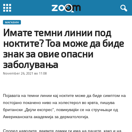
МАГАЗИН
Имате темни линии под
ноктите? Тоа може да биде
знак за овие опасни
заболувања
November 26, 2021 во 11:08
Појавата на темни линии кај ноктите може да биде симптом на
постојано покачено ниво на холестерол во крвта, пишува
британски „Дејли експрес“, повикувајќи се на стручњаци од
Американската академија за дерматологија.
Според наводите, ваквите дамки ги има на рацете, како и на