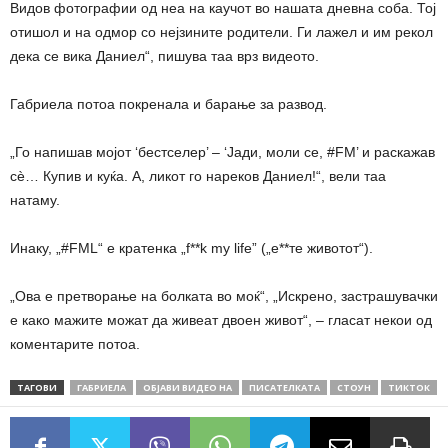
Видов фотографии од неа на каучот во нашата дневна соба. Тој
отишол и на одмор со нејзините родители. Ги лажел и им рекол
дека се вика Даниел“, пишува таа врз видеото.
Габриела потоа покренала и барање за развод.
„Го напишав мојот ‘бестселер’ – ‘Јади, моли се, #FM’ и раскажав
сѐ… Купив и куќа. А, ликот го нареков Даниел!“, вели таа
натаму.
Инаку, „#FML“ е кратенка „f**k my life” („е**те животот“).
„Ова е претворање на болката во моќ“, „Искрено, застрашувачки
е како мажите можат да живеат двоен живот“, – гласат некои од
коментарите потоа.
ТАГОВИ
ГАБРИЕЛА
ОБЈАВИ ВИДЕО НА
ПИСАТЕЛКАТА
СТОУН
ТИКТОК