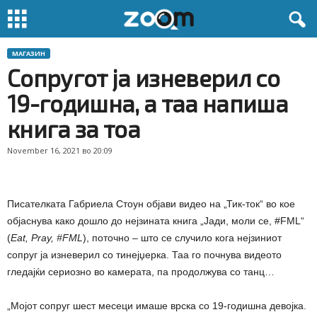
МАГАЗИН
Сопругот ја изневерил со
19-годишна, а таа напиша
книга за тоа
November 16, 2021 во 20:09
Писателката Габриела Стоун објави видео на „Тик-ток“ во кое
објаснува како дошло до нејзината книга „Јади, моли се, #FML“
(
Eat, Pray, #FML
), поточно – што се случило кога нејзиниот
сопруг ја изневерил со тинејџерка. Таа го почнува видеото
гледајќи сериозно во камерата, па продолжува со танц…
„Мојот сопруг шест месеци имаше врска со 19-годишна девојка.