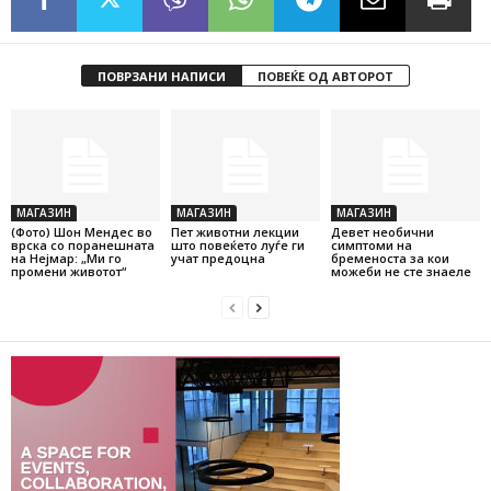
ПОВРЗАНИ НАПИСИ
ПОВЕЌЕ ОД АВТОРОТ
МАГАЗИН
МАГАЗИН
МАГАЗИН
(Фото) Шон Мендес во
Пет животни лекции
Девет необични
врска со поранешната
што повеќето луѓе ги
симптоми на
на Нејмар: „Ми го
учат предоцна
бременоста за кои
промени животот“
можеби не сте знаеле