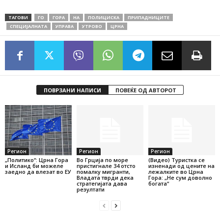
ТАГОВИ
ГО
ГОРА
НА
ПОЛИЦИСКА
ПРИПАДНИЦИТЕ
СПЕЦИЈАЛНАТА
УПРАВА
УТРОВО
ЦРНА
ПОВРЗАНИ НАПИСИ
ПОВЕЌЕ ОД АВТОРОТ
Регион
Регион
Регион
„Политико“: Црна Гора
Во Грција по море
(Видео) Туристка се
и Исланд би можеле
пристигнале 34 отсто
изненади од цените на
заедно да влезат во ЕУ
помалку мигранти,
лежалките во Црна
Владата тврди дека
Гора: „Не сум доволно
стратегијата дава
богата“
резултати