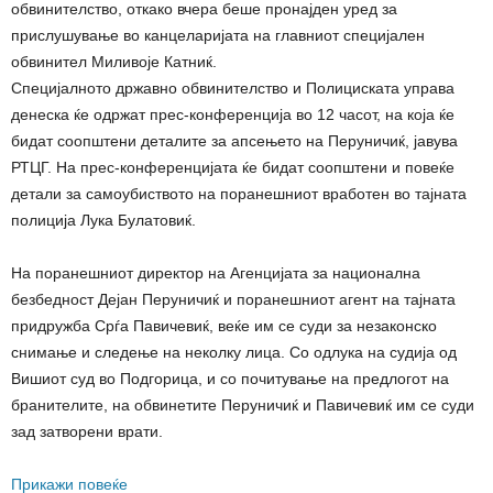
обвинителство, откако вчера беше пронајден уред за
прислушување во канцеларијата на главниот специјален
обвинител Миливоје Катниќ.
Специјалното државно обвинителство и Полициската управа
денеска ќе одржат прес-конференција во 12 часот, на која ќе
бидат соопштени деталите за апсењето на Перуничиќ, јавува
РТЦГ. На прес-конференцијата ќе бидат соопштени и повеќе
детали за самоубиството на поранешниот вработен во тајната
полиција Лука Булатовиќ.
На поранешниот директор на Агенцијата за национална
безбедност Дејан Перуничиќ и поранешниот агент на тајната
придружба Срѓа Павичевиќ, веќе им се суди за незаконско
снимање и следење на неколку лица. Со одлука на судија од
Вишиот суд во Подгорица, и со почитување на предлогот на
бранителите, на обвинетите Перуничиќ и Павичевиќ им се суди
зад затворени врати.
Прикажи повеќе