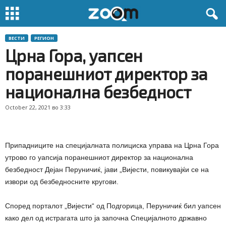
ВЕСТИ
РЕГИОН
Црна Гора, уапсен
поранешниот директор за
национална безбедност
October 22, 2021 во 3:33
Припадниците на специјалната полициска управа на Црна Гора
утрово го уапсија поранешниот директор за национална
безбедност Дејан Перуничиќ, јави „Вијести, повикувајќи се на
извори од безбедносните кругови.
Според порталот „Вијести“ од Подгорица, Перуничиќ бил уапсен
како дел од истрагата што ја започна Специјалното државно