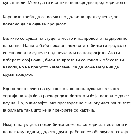
сушат цели. Може да ги иситните непосредно пред користење.
Корените треба да се исечат по должина пред сушење, за
полесно да се одвива процесот.
Билките се сушат на студено место и на провев, а не директно
на сонце. Нашите баби некогаш лековитите билки ги врзувале
со снопче и ги сушеле над печка или во поткровјето. Ако ги
изберете овој начин, билките врзете ги со коноп и обесете ги
надолу, но не прегусто наместени, за да може меѓу нив да
кружи воздухот.
Едноставен начин на сушење е и со поставување на чиста
хартија на која ќе ја распоредите билката и ќе ја оставите да се
исуши. Но, внимавајте, ако просторот не е многу чист, заштитете
ја билката така што ќе ја прекриете со хартија.
Имајте на ум дека некои билки може да се користат исушени и
по неколку години, додека други треба да се обновуваат секоја