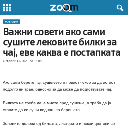
МАГАЗИН
Важни совети ако сами
сушите лековите билки за
чај, еве каква е постапката
October 11, 2021 во 13:08
Ако сами берете чај, сушењето е првиот чекор за да истиот
подолго ви трае, односно за да може да подготвувате чај.
Билката не треба да ја миете пред сушење, а треба да ја
ставите да се суши веднаш по берењето.
Зелените делови од билката, листовите и некои цветови се