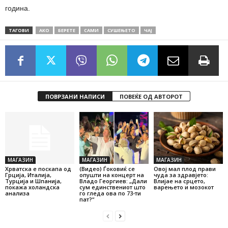
година.
ТАГОВИ
АКО
БЕРЕТЕ
САМИ
СУШЕЊЕТО
ЧАЈ
ПОВРЗАНИ НАПИСИ
ПОВЕЌЕ ОД АВТОРОТ
МАГАЗИН
МАГАЗИН
МАГАЗИН
Хрватска е поскапа од
(Видео) Ѓоковиќ се
Овој мал плод прави
Грција, Италија,
опушти на концерт на
чуда за здравјето:
Турција и Шпанија,
Владо Георгиев: „Дали
Влијае на срцето,
покажа холандска
сум единствениот што
варењето и мозокот
анализа
го гледа ова по 73-ти
пат?“