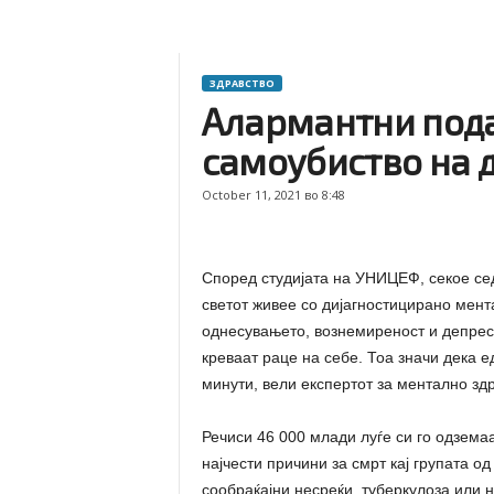
ЗДРАВСТВО
Алармантни подат
самоубиство на 
October 11, 2021 во 8:48
Според студијата на УНИЦЕФ, секое сед
светот живее со дијагностицирано мен
однесувањето, вознемиреност и депреси
креваат раце на себе. Тоа значи дека 
минути, вели експертот за ментално зд
Речиси 46 000 млади луѓе си го одземаа
најчести причини за смрт кај групата о
сообраќајни несреќи, туберкулоза или н