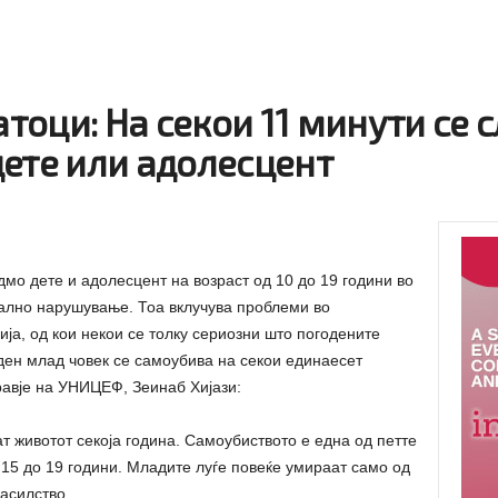
оци: На секои 11 минути се 
дете или адолесцент
мо дете и адолесцент на возраст од 10 до 19 години во
тално нарушување. Тоа вклучува проблеми во
ја, од кои некои се толку сериозни што погодените
еден млад човек се самоубива на секои единаесет
равје на УНИЦЕФ, Зеинаб Хијази:
т животот секоја година. Самоубиството е една од петте
д 15 до 19 години. Младите луѓе повеќе умираат само од
асилство.