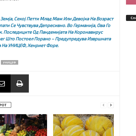
Сл
Земја, Секој Петти Млад Маж Или Девојка На Возраст
опати Се Чувствува Депресивно. Во Германија, Ова Го
ик. Последиците Од Пандемијата На Коронавирус
рег Што Постоел Порано – Предупредува Извршната
 На УНИЦЕФ, Хенриет Форе.
УНИЦЕФ
РОТ