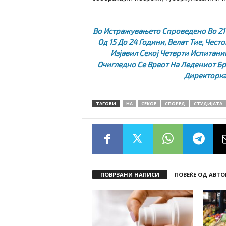
Во Истражувањето Спроведено Во 21 
Од 15 До 24 Години, Велат Тие, Чест
Изјавил Секој Четврти Испитан
Очигледно Се Врвот На Ледениот Б
Директорка
ТАГОВИ
НА
СЕКОЕ
СПОРЕД
СТУДИЈАТА
ПОВРЗАНИ НАПИСИ
ПОВЕЌЕ ОД АВТО